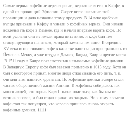
Самые первые кофейные деревья росли, вероятнее всего, в Каффе, в
одной из провинций Эфиопии. Скорее всего название этой
провинции и дало название этому продукту. В 14 веке арабские
купцы приехали в Каффу и узнали о кофейных зернах. Они начали
возделывать кофе в Йемене, где и начали впервые варить кофе. По
воей религии они не имели права пить вино, и кофе был тем
стимулирующим напитком, который заменял им вино. В середине
XV века использование кофе в качестве напитка распространилось из
Йемена в Мекку, а уже оттуда в Дамаск, Багдад, Каир и другие места.
В 1511 году в Каире появляются так называемые кофейные домики.
В Западную Европу кофе был завезен примерно в 1615 году. Хотя он
был с восторгом принят, многие люди отказывались его пить, т. к.
считали этот напиток ядовитым. Но кофейные домики вскоре стали
частью общественной жизни Англии. В кофейнях собиралось так
много людей, что король Карл II начал опасаться, как бы там не
возник заговор, и был отдан приказ их закрыть. Но к тому времени
кофе стал так популярен, что королю пришлось вновь открыть
кофейные домики. 11111