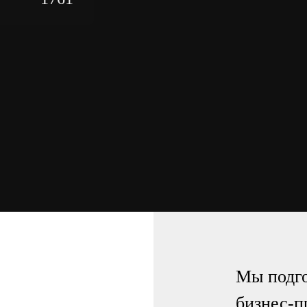
2017
2016
350
Мы подго
бизнес-п