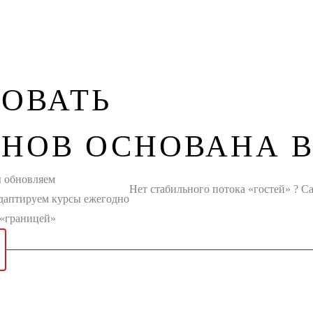
ОВАТЬ
ЕНОВ
ОСНОВАНА В 
 обновляем
Нет стабильного потока «гостей» ? Са
адаптируем курсы ежегодно
 «границей»