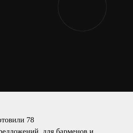
2017
419
2016
товили 78
редложений, для барменов и