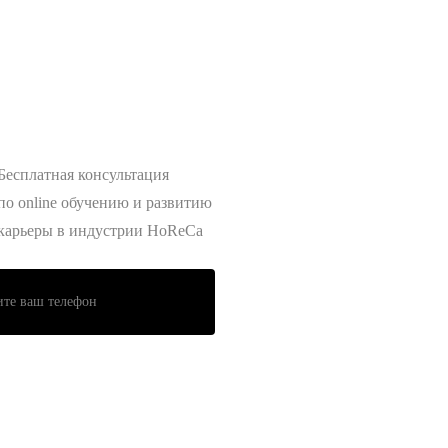
Бесплатная консультация
по online обучению и развитию
карьеры в индустрии HoReCa