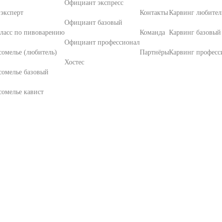
Официант экспресс
эксперт
Контакты
Карвинг любител
Официант базовый
ласс по пивоварению
Команда
Карвинг базовый
Официант профессионал
омелье (любитель)
Партнёры
Карвинг професс
Хостес
сомелье базовый
омелье кавист