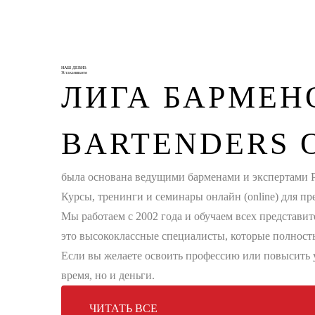
НАШ ДЕВИЗ:
Устаканиваем
ЛИГА БАРМЕН
BARTENDERS O
была основана ведущими барменами и экспертами Р
Курсы, тренинги и семинары онлайн (online) для п
Мы работаем с 2002 года и обучаем всех представит
это высококлассные специалисты, которые полност
Если вы желаете освоить профессию или повысить 
время, но и деньги.
ЧИТАТЬ ВСЕ