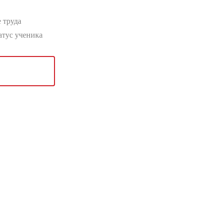
 труда
атус ученика