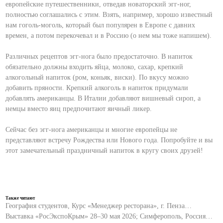
европейские путешественники, отведав новаторский эгг-ног,
полностью соглашались с этим. Взять, например, хорошо известный
нам гоголь-моголь, который был популярен в Европе с давних
времен, а потом перекочевал и в Россию (о нем мы тоже напишем).
Различных рецептов эгг-нога было предостаточно. В напиток
обязательно должны входить яйца, молоко, сахар, крепкий
алкогольный напиток (ром, коньяк, виски). По вкусу можно
добавить пряности. Крепкий алкоголь в напиток придумали
добавлять американцы. В Италии добавляют вишневый сироп, а
немцы вместо яиц предпочитают яичный ликер.
Сейчас без эгг-нога американцы и многие европейцы не
представляют встречу Рождества или Нового года. Попробуйте и вы
этот замечательный праздничный напиток в кругу своих друзей!
Также читают
География студентов, Курс «Менеджер ресторана», г. Пенза…
Выставка «РосЭкспоКрым» 28–30 мая 2026; Симферополь, Россия…