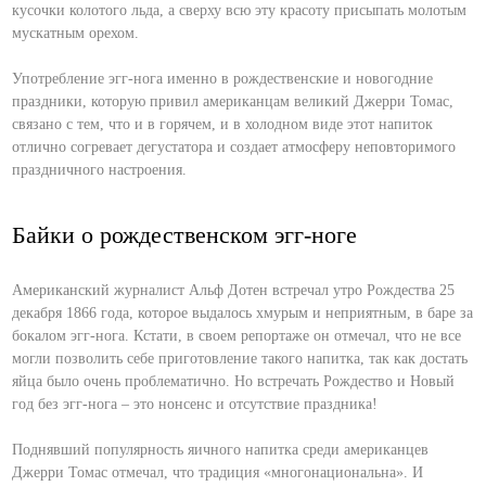
кусочки колотого льда, а сверху всю эту красоту присыпать молотым
мускатным орехом.
Употребление эгг-нога именно в рождественские и новогодние
праздники, которую привил американцам великий Джерри Томас,
связано с тем, что и в горячем, и в холодном виде этот напиток
отлично согревает дегустатора и создает атмосферу неповторимого
праздничного настроения.
Байки о рождественском эгг-ноге
Американский журналист Альф Дотен встречал утро Рождества 25
декабря 1866 года, которое выдалось хмурым и неприятным, в баре за
бокалом эгг-нога. Кстати, в своем репортаже он отмечал, что не все
могли позволить себе приготовление такого напитка, так как достать
яйца было очень проблематично. Но встречать Рождество и Новый
год без эгг-нога – это нонсенс и отсутствие праздника!
Поднявший популярность яичного напитка среди американцев
Джерри Томас отмечал, что традиция «многонациональна». И