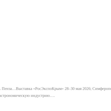
г. Пенза…
Выставка «РосЭкспоКрым» 28–30 мая 2026; Симфероп
 гастрономическую индустрию….