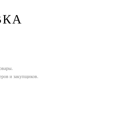
ВКА
овары.
еров и закупщиков.