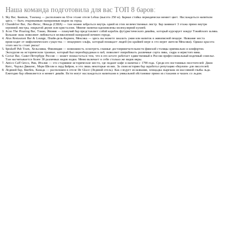
Наша команда подготовила для вас ТОП 8 баров:
Sky Bar, Бангкок, Таиланд — расположен на 63-м этаже отеля Lebua (высота 250 м). Барная стойка периодически меняет цвет. Наслаждаться напитком
здесь — быть очарованным панорамным видом на город.
Chandelier Bar, Лас-Вегас, Невада (США) — там можно забраться внутрь одной из этих величественных люстр. Бар занимает 3 этажа прямо внутри
огромной люстры, покрытой двумя млн кристаллов. Многие напитки вдохновлены молекулярной кухней.
Jicoo The Floating Bar, Токио, Япония — плавучий бар представляет собой корабль футуристического дизайна, который курсирует вокруг Токийского залива.
Большие окна позволяют любоваться великолепной панорамой ночного города.
Alux Restaurant Bar & Lounge, Плайя-дель-Кармен, Мексика — здесь вы можете заказать ужин или напиток в живописной пещере. Название места
происходит от мифологического существа — пещерного эльфа, который похищает людей (по крайней мере в это верят жители Мексики). Однако красота
этого места стоит риска!
Sprakoff Pub Tram, Хельсинки, Финляндия — возможность осмотреть главные достопримечательности финской столицы оригинально и комфортно.
Экскурсия на историческом трамвае, который был переоборудован в паб, позволяет попробовать различные сорта пива, сидра и игристого вина.
Caviar Bar, Санкт-Петербург, Россия — может похвастаться тем, что в его штате работает единственный в России профессиональный водочный сомелье.
Там насчитывается более 30 различных видов водки. Меню включает в себя столько же видов икры.
Antico Caff Greco, Рим, Италия — это старинное историческое место, где подают кофе и напитки с 1790 года. Среди его постоянных посетителей: Джон
Китс, Чарльз Диккенс, Мэри Шелли и лорд Байрон, и это лишь некоторые из них. За свою историю бар заработал репутацию «берлоги» для писателей.
Ледяной бар, Квебек, Канада — расположен в отеле De Glace (Ледяной отель). Как следует из названия, площадка вырезана из массивной глыбы льда.
Ежегодно бар обновляется и меняет дизайн. Гости могут наслаждаться напитками в уникальной обстановке прямо из стаканов и чашек со льдом.