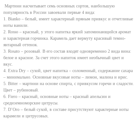
Мартини насчитывает семь основных сортов, наибольшую
популярность в России завоевали первые 4 вида:
1. Bianko – белый, имеет характерный пряным привкус и отчетливые
ноты ванили.
2. Rosso – красный, у этого напитка яркий запоминающийся аромат
и характерная горчинка. Карамель дает вермуту красивый темно-
янтарный оттенок.
3. Rosato – розовый. В его состав входят одновременно 2 вида вина:
белое и красное. За счет этого напиток имеет необычный цвет и
вкус.­
4. Extra Dry – сухой, цвет напитка – соломенный, содержание сахара
– минимально. Основные вкусовые ноты – лимон, малина и ирис.­
5. Bitter – мартини на основе спирта, с привкусом горечи и сладости.
Цвет – рубиновый.­ ­
6. Fiero – красный, основные ноты – красный апельсин и
средиземноморские цитрусы.­
7. D’Oro – белый сухой, в составе присутствуют характерные ноты
карамели и цитрусовых.