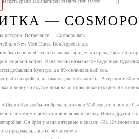
Искать среди 1190 записей
ИТКА — COSMOPO
на истории. Встречайте — Cosmopolitan.
й для New York Times, Bon Appétit и др.
ия был сериал «Секс в большом городе», но прежде коктейль пр
орой мировой войны. Изначально назывался «Водочный буравчик
Затем добавляли Куантро, а в 80-х клюквенный сок.
ке): «Cosmopolitan, на самом деле мой напиток.В середине 80-х 
йма и водку со вкусом лимона, а чтобы добавить цвет, взял клю
Шерил Кук якобы изобрела напиток в Майами, но в нем не было
одкой с лимоном и апельсиновой коркой сверху. Никто другой это
opolitan. Он брал у меня интервью и сказал: «Из 12 человек вы 
 это придумала, а вы ее обманули».»