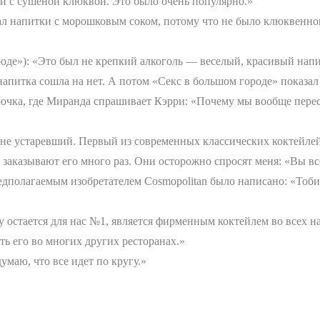
ни с сушеной клюквой. Это было очень популярно.»
лал напитки с морошковым соком, потому что не было клюквенног
оде»): «Это был не крепкий алкоголь — веселый, красивый напит
апитка сошла на нет. А потом «Секс в большом городе» показал е
рочка, где Миранда спрашивает Кэрри: «Почему мы вообще перест
 не устаревший. Первый из современных классических коктейле
 заказывают его много раз. Они осторожно спросят меня: «Вы вс
редполагаемым изобретателем Cosmopolitan было написано: «Тоб
 остается для нас №1, является фирменным коктейлем во всех н
ь его во многих других ресторанах.»
думаю, что все идет по кругу.»