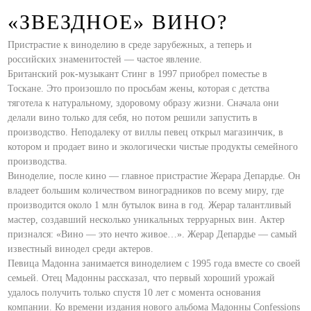
«ЗВЕЗДНОЕ» ВИНО?
Пристрастие к виноделию в среде зарубежных, а теперь и
российских знаменитостей — частое явление.
Британский рок-музыкант Стинг в 1997 приобрел поместье в
Тоскане. Это произошло по просьбам жены, которая с детства
тяготела к натуральному, здоровому образу жизни. Сначала они
делали вино только для себя, но потом решили запустить в
производство. Неподалеку от виллы певец открыл магазинчик, в
котором и продает вино и экологически чистые продукты семейного
производства.
Виноделие, после кино — главное пристрастие Жерара Депардье. Он
владеет большим количеством виноградников по всему миру, где
производится около 1 млн бутылок вина в год. Жерар талантливый
мастер, создавший несколько уникальных терруарных вин. Актер
признался: «Вино — это нечто живое…». Жерар Депардье — самый
известный винодел среди актеров.
Певица Мадонна занимается виноделием с 1995 года вместе со своей
семьей. Отец Мадонны рассказал, что первый хороший урожай
удалось получить только спустя 10 лет с момента основания
компании. Ко времени издания нового альбома Мадонны Confessions