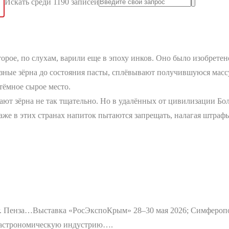
Искать среди 1190 записей
рое, по слухам, варили еще в эпоху инков. Оно было изобретено
ые зёрна до состояния пасты, сплёвывают получившуюся массу в
тёмное сырое место.
ют зёрна не так тщательно. Но в удалённых от цивилизации Бол
же в этих странах напиток пытаются запрещать, налагая штрафы
г. Пенза…
Выставка «РосЭкспоКрым» 28–30 мая 2026; Симфероп
 гастрономическую индустрию….