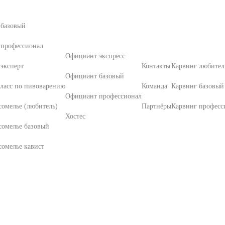
 базовый
 профессионал
Официант экспресс
эксперт
Контакты
Карвинг любител
Официант базовый
ласс по пивоварению
Команда
Карвинг базовый
Официант профессионал
омелье (любитель)
Партнёры
Карвинг професс
Хостес
сомелье базовый
омелье кавист