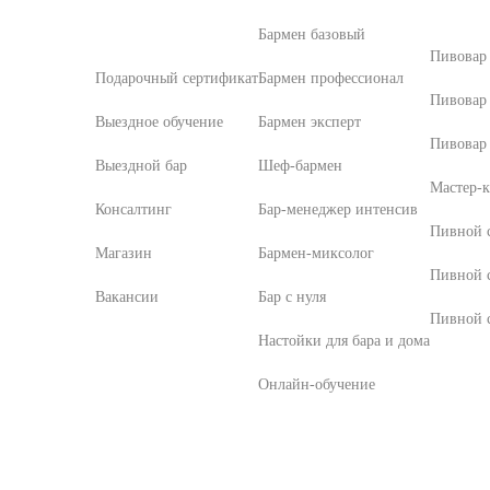
Бармен базовый
Пивовар
Подарочный сертификат
Бармен профессионал
Пивовар
Выездное обучение
Бармен эксперт
Пивовар 
Выездной бар
Шеф-бармен
Мастер-к
Консалтинг
Бар-менеджер интенсив
Пивной с
Магазин
Бармен-миксолог
Пивной 
Вакансии
Бар с нуля
Пивной с
Настойки для бара и дома
Онлайн-обучение