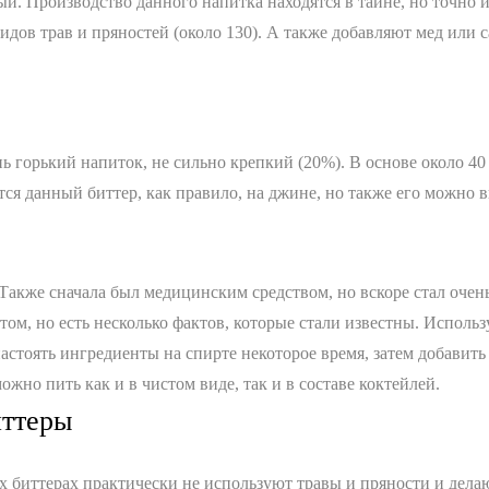
ый. Производство данного напитка находятся в тайне, но точно 
видов трав и пряностей (около 130). А также добавляют мед или
горький напиток, не сильно крепкий (20%). В основе около 40 
тся данный биттер, как правило, на джине, но также его можно в
Также сначала был медицинским средством, но вскоре стал очен
ом, но есть несколько фактов, которые стали известны. Использу
стоять ингредиенты на спирте некоторое время, затем добавить 
но пить как и в чистом виде, так и в составе коктейлей.
иттеры
х биттерах практически не используют травы и пряности и делаю