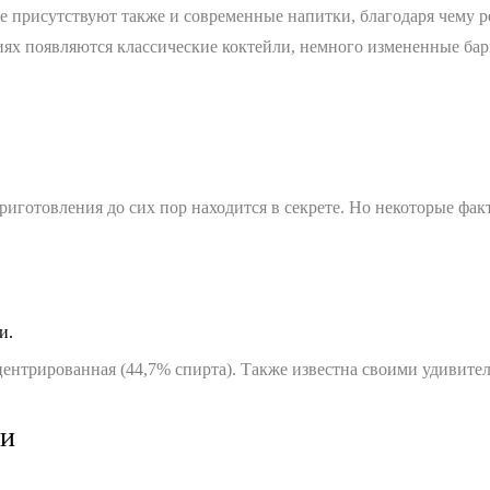
е присутствуют также и современные напитки, благодаря чему р
иях появляются классические коктейли, немного измененные бар
риготовления до сих пор находится в секрете. Но некоторые фак
и.
онцентрированная (44,7% спирта). Также известна своими удив
ри