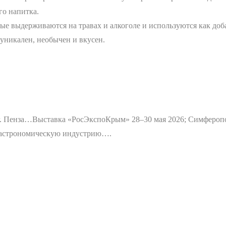
го напитка.
рые выдерживаются на травах и алкоголе и используются как доб
уникален, необычен и вкусен.
г. Пенза…
Выставка «РосЭкспоКрым» 28–30 мая 2026; Симфероп
 гастрономическую индустрию….