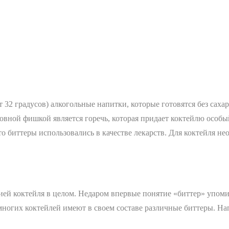
т 32 градусов) алкогольные напитки, которые готовятся без сахар
овной фишкой является горечь, которая придает коктейлю особ
то биттеры использовались в качестве лекарств. Для коктейля н
ией коктейля в целом. Недаром впервые понятие «биттер» упомин
ы многих коктейлей имеют в своем составе различные биттеры. Н