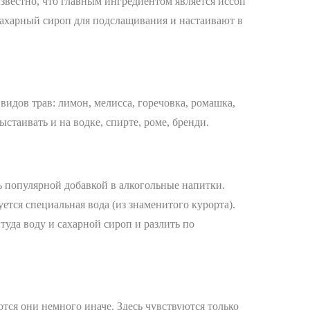
известно, что главным ингредиентом является иссоп
 сахарный сироп для подслащивания и настаивают в
видов трав: лимон, мелисса, горечовка, ромашка,
ыстаивать и на водке, спирте, роме, бренди.
ь популярной добавкой в алкогольные напитки.
ется специальная вода (из знаменитого курорта).
туда воду и сахарной сироп и разлить по
тся они немного иначе. Здесь чувствуются только