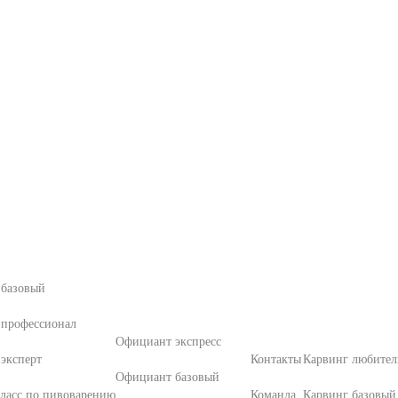
 базовый
 профессионал
Официант экспресс
эксперт
Контакты
Карвинг любител
Официант базовый
ласс по пивоварению
Команда
Карвинг базовый