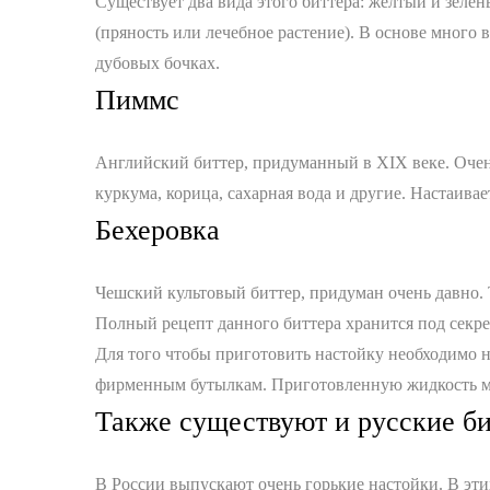
Существует два вида этого биттера: желтый и зелен
(пряность или лечебное растение). В основе много 
дубовых бочках.
Пиммс
Английский биттер, придуманный в XIX веке. Очень 
куркума, корица, сахарная вода и другие. Настаивае
Бехеровка
Чешский культовый биттер, придуман очень давно. 
Полный рецепт данного биттера хранится под секрет
Для того чтобы приготовить настойку необходимо на
фирменным бутылкам. Приготовленную жидкость мож
Также существуют и русские б
В России выпускают очень горькие настойки. В эти