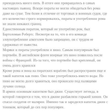
приходилось много пить. В итоге они превращались в самых
настоящих пьяниц. Вскоре пираты не могли обходиться без рома
даже на суше. Тем более в отличие от торговых и военных судов, где
его количество строго нормировалось, пираты в употреблении рома
не знали никаких границ.
Единственным пиратом, который не употреблял ром, был
Бартоломью Робертс. Несмотря на то, что в его команде
злоупотребление алкоголем было запрещено, он с трудом ее
сдерживал от пьянства.
Моряки и пираты употребляли и вино. Самым популярным был
портвейн. В английском флоте впервые это вино появилось после
войны с Францией. Из-за того, что портвейн был крепленый, он
очень долго хранился
Кроме рома и вина на пиратских кораблях был распространен еще и
такой напиток как пиво. Оно тоже употреблялось вместо воды. Но
пиво не могло долго храниться, оно прокисало под палящими
лучами солнца.
В армии основным напитком был джин. Существует легенда, в
которой говорится о том, что в джине разбавляли горький хинин. Он
спасал солдатов от малярии. Именно так и зародился напиток джин с
тоником, который до сих пор популярен.