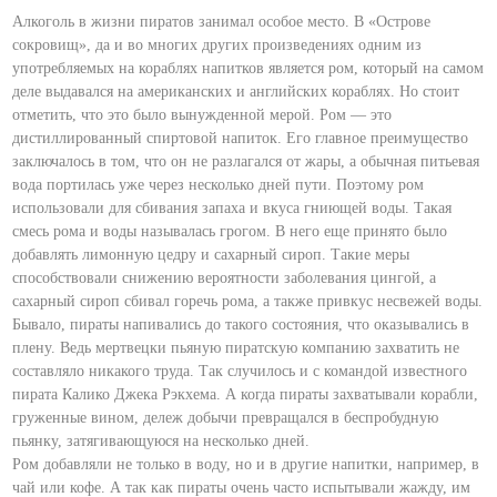
Алкоголь в жизни пиратов занимал особое место. В «Острове
сокровищ», да и во многих других произведениях одним из
употребляемых на кораблях напитков является ром, который на самом
деле выдавался на американских и английских кораблях. Но стоит
отметить, что это было вынужденной мерой. Ром — это
дистиллированный спиртовой напиток. Его главное преимущество
заключалось в том, что он не разлагался от жары, а обычная питьевая
вода портилась уже через несколько дней пути. Поэтому ром
использовали для сбивания запаха и вкуса гниющей воды. Такая
смесь рома и воды называлась грогом. В него еще принято было
добавлять лимонную цедру и сахарный сироп. Такие меры
способствовали снижению вероятности заболевания цингой, а
сахарный сироп сбивал горечь рома, а также привкус несвежей воды.
Бывало, пираты напивались до такого состояния, что оказывались в
плену. Ведь мертвецки пьяную пиратскую компанию захватить не
составляло никакого труда. Так случилось и с командой известного
пирата Калико Джека Рэкхема. А когда пираты захватывали корабли,
груженные вином, дележ добычи превращался в беспробудную
пьянку, затягивающуюся на несколько дней.
Ром добавляли не только в воду, но и в другие напитки, например, в
чай или кофе. А так как пираты очень часто испытывали жажду, им