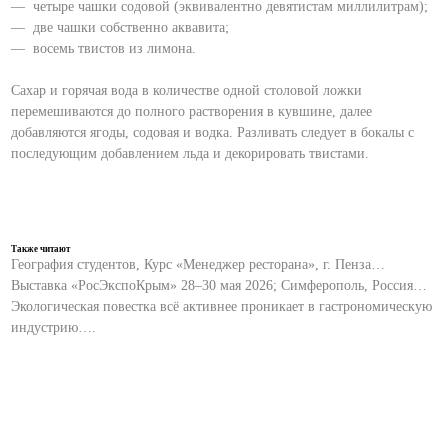
— четыре чашки содовой (эквивалентно девятистам миллилитрам);
— две чашки собственно аквавита;
— восемь твистов из лимона.
Сахар и горячая вода в количестве одной столовой ложки
перемешиваются до полного растворения в кувшине, далее
добавляются ягоды, содовая и водка. Разливать следует в бокалы с
последующим добавлением льда и декорировать твистами.
Также читают
География студентов, Курс «Менеджер ресторана», г. Пенза…
Выставка «РосЭкспоКрым» 28–30 мая 2026; Симферополь, Россия…
Экологическая повестка всё активнее проникает в гастрономическую
индустрию….