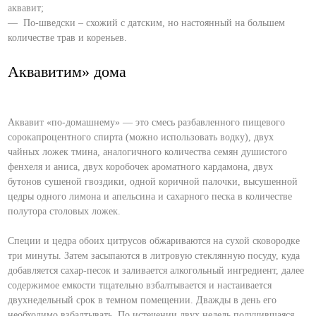
аквавит;
— По-шведски – схожий с датским, но настоянный на большем
количестве трав и кореньев.
Аквавитим» дома
Аквавит «по-домашнему» — это смесь разбавленного пищевого
сорокапроцентного спирта (можно использовать водку), двух
чайных ложек тмина, аналогичного количества семян душистого
фенхеля и аниса, двух коробочек ароматного кардамона, двух
бутонов сушеной гвоздики, одной коричной палочки, высушенной
цедры одного лимона и апельсина и сахарного песка в количестве
полутора столовых ложек.
Специи и цедра обоих цитрусов обжариваются на сухой сковородке
три минуты. Затем засыпаются в литровую стеклянную посуду, куда
добавляется сахар-песок и заливается алкогольный ингредиент, далее
содержимое емкости тщательно взбалтывается и настаивается
двухнедельный срок в темном помещении. Дважды в день его
необходимо взбалтывать. По истечении двух недель получившаяся