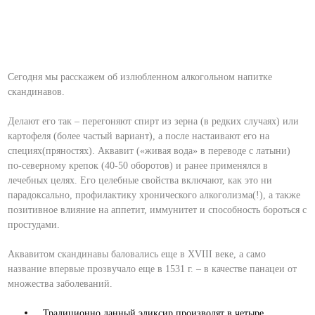
Сегодня мы расскажем об излюбленном алкогольном напитке
скандинавов.
Делают его так – перегоняют спирт из зерна (в редких случаях) или
картофеля (более частый вариант), а после настаивают его на
специях(пряностях). Аквавит («живая вода» в переводе с латыни)
по-северному крепок (40-50 оборотов) и ранее применялся в
лечебных целях. Его целебные свойства включают, как это ни
парадоксально, профилактику хронического алкоголизма(!), а также
позитивное влияние на аппетит, иммунитет и способность бороться с
простудами.
Аквавитом скандинавы баловались еще в XVIII веке, а само
название впервые прозвучало еще в 1531 г. – в качестве панацеи от
множества заболеваний.
Традиционно данный эликсир производят в четыре