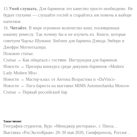
15.
Умей слушать.
Для барменов это качество просто необходимо. Не
будьте глухими — слушайте гостей и старайтесь им помочь в выборе
напитков.
16.
Читайте.
В мире огромное количество книг, посвященных
нашему ремеслу. Так почему бы и не изучить их. Книги, которые
советуем Чарльз Шуманн: Библии для бармена Дэвида Эмбери и
Джефри Могентхалера.
Похожие статьи:
Статьи → Как общаться с гостями. Инструкция для барменов.
Новости → Призеры конкурса среди девушек-барменов «Modern
Lady Modern Mix»
Новости → Мастер-класс от Антона Возрастова и «DaVinci»
Новости → Лига бариста на выставке MIMS Automechanika Moscow
Статьи → Первый российский бар
Также читают
География студентов, Курс «Менеджер ресторана», г. Пенза…
Выставка «РосЭкспоКрым» 28–30 мая 2026; Симферополь, Россия…