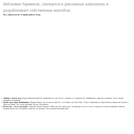
библиями барменов, снимается в рекламных кампаниях и
разрабатывает собственные коктейли.
Мы собрали для вас 16 правил работы метра.
Любовь к своему делу.
Чарльз Шуманн работает барменом вот уже 40 лет, начиная со студенчества. Влюбившись один раз в напитки, он не сможет
разлюбить их никогда.
Долой страх перед начинаниями.
Первым баром, где он начал работать, стал Harry’s bar New York. Тогда в Германии не существовала баров вне отелей, и
никто не верил, что такое возможно. Но все получилось.
Богатство – это не так важно.
Свой бар Чарльз открыл в 1982 году. На самом деле, он никогда не хотел этого, но друзья и коллеги уговорили, обещая
великие богатства. Их бармен, конечно, не получил. Зато получил большой опыт.