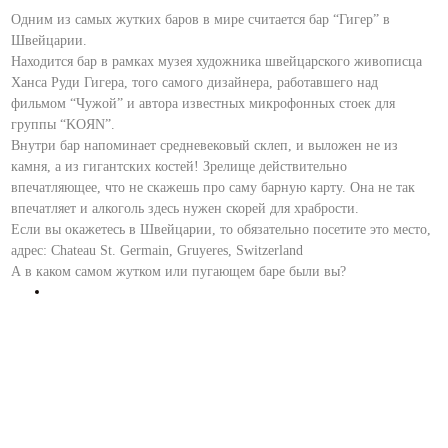
Одним из самых жутких баров в мире считается бар “Гигер” в
Швейцарии.
Находится бар в рамках музея художника швейцарского живописца
Ханса Руди Гигера, того самого дизайнера, работавшего над
фильмом “Чужой” и автора известных микрофонных стоек для
группы “KOЯN”.
Внутри бар напоминает средневековый склеп, и выложен не из
камня, а из гигантских костей! Зрелище действительно
впечатляющее, что не скажешь про саму барную карту. Она не так
впечатляет и алкоголь здесь нужен скорей для храбрости.
Если вы окажетесь в Швейцарии, то обязательно посетите это место,
адрес: Chateau St. Germain, Gruyeres, Switzerland
А в каком самом жутком или пугающем баре были вы?