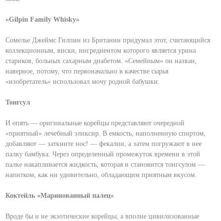
«Gilpin Family Whisky»
Сомелье Джеймс Гилпин из Британии придумал этот, считающийся
коллекционным, виски, ингредиентом которого является урина
стариков, больных сахарным диабетом. «Семейным» он назван,
наверное, потому, что первоначально в качестве сырья
«изобретатель» использовал мочу родной бабушки.
Тонгсул
И опять — оригинальные корейцы представляют очередной
«приятный» лечебный эликсир. В емкость, наполненную спиртом,
добавляют — заткните нос! — фекалии, а затем погружают в нее
палку бамбука. Через определенный промежуток времени в этой
палке накапливается жидкость, которая и становится тонгсулом —
напитком, как ни удивительно, обладающим приятным вкусом.
Коктейль «Маринованный палец»
Вроде бы и не экзотические корейцы, а вполне цивилизованные