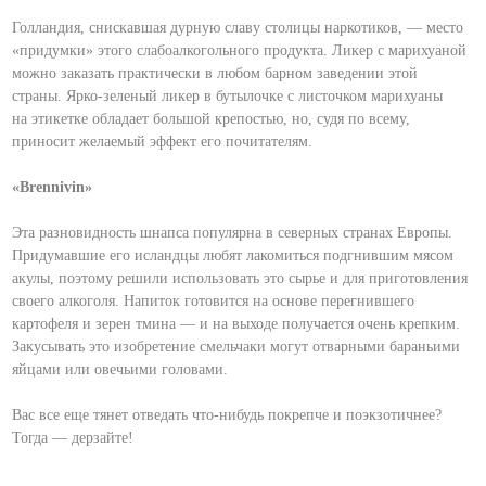
Голландия, снискавшая дурную славу столицы наркотиков, — место
«придумки» этого слабоалкогольного продукта. Ликер с марихуаной
можно заказать практически в любом барном заведении этой
страны. Ярко-зеленый ликер в бутылочке с листочком марихуаны
на этикетке обладает большой крепостью, но, судя по всему,
приносит желаемый эффект его почитателям.
«Brennivin»
Эта разновидность шнапса популярна в северных странах Европы.
Придумавшие его исландцы любят лакомиться подгнившим мясом
акулы, поэтому решили использовать это сырье и для приготовления
своего алкоголя. Напиток готовится на основе перегнившего
картофеля и зерен тмина — и на выходе получается очень крепким.
Закусывать это изобретение смельчаки могут отварными бараньими
яйцами или овечьими головами.
Вас все еще тянет отведать что-нибудь покрепче и поэкзотичнее?
Тогда — дерзайте!