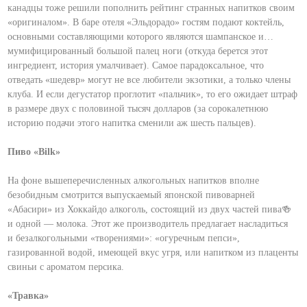
канадцы тоже решили пополнить рейтинг странных напитков своим
«оригиналом». В баре отеля «Эльдорадо» гостям подают коктейль,
основными составляющими которого являются шампанское и…
мумифицированный большой палец ноги (откуда берется этот
ингредиент, история умалчивает). Самое парадоксальное, что
отведать «шедевр» могут не все любители экзотики, а только члены
клуба. И если дегустатор проглотит «пальчик», то его ожидает штраф
в размере двух с половиной тысяч долларов (за сорокалетнюю
историю подачи этого напитка сменили аж шесть пальцев).
Пиво «Bilk»
На фоне вышеперечисленных алкогольных напитков вполне
безобидным смотрится выпускаемый японской пивоварней
«Абасири» из Хоккайдо алкоголь, состоящий из двух частей пива🍻
и одной — молока. Этот же производитель предлагает насладиться
и безалкогольными «творениями»: «огуречным пепси»,
газированной водой, имеющей вкус угря, или напитком из плаценты
свиньи с ароматом персика.
«Травка»