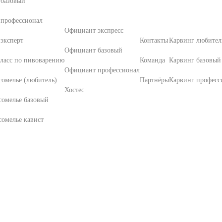
 базовый
 профессионал
Официант экспресс
эксперт
Контакты
Карвинг любител
Официант базовый
ласс по пивоварению
Команда
Карвинг базовый
Официант профессионал
омелье (любитель)
Партнёры
Карвинг професс
Хостес
сомелье базовый
омелье кавист