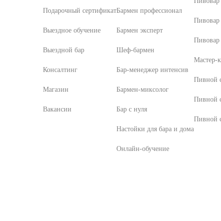
Пивовар
Подарочный сертификат
Бармен профессионал
Пивовар
Выездное обучение
Бармен эксперт
Пивовар 
Выездной бар
Шеф-бармен
Мастер-к
Консалтинг
Бар-менеджер интенсив
Пивной с
Магазин
Бармен-миксолог
Пивной 
Вакансии
Бар с нуля
Пивной с
Настойки для бара и дома
Онлайн-обучение