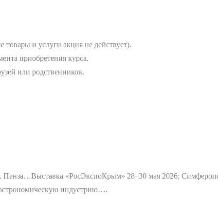
е товары и услуги акция не действует).
мента приобретения курса.
узей или родственников.
г. Пенза…
Выставка «РосЭкспоКрым» 28–30 мая 2026; Симфероп
 гастрономическую индустрию….