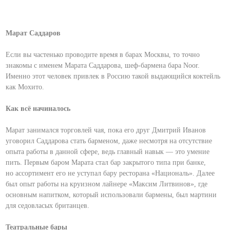
Марат Саддаров
Если вы частенько проводите время в барах Москвы, то точно
знакомы с именем Марата Саддарова, шеф-бармена бара Noor.
Именно этот человек привлек в Россию такой выдающийся коктейль
как Мохито.
Как всё начиналось
Марат занимался торговлей чая, пока его друг Дмитрий Иванов
уговорил Саддарова стать барменом, даже несмотря на отсутствие
опыта работы в данной сфере, ведь главный навык — это умение
пить. Первым баром Марата стал бар закрытого типа при банке,
но ассортимент его не уступал бару ресторана «Националь». Далее
был опыт работы на круизном лайнере «Максим Литвинов», где
основным напитком, который использовали бармены, был мартини
для седовласых британцев.
Театральные бары