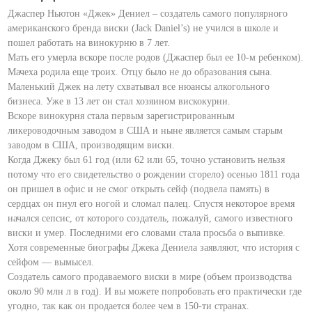
Джаспер Ньютон «Джек» Дениел – создатель самого популярного
американского бренда виски (Jack Daniel’s) не учился в школе и
пошел работать на винокурню в 7 лет.
Мать его умерла вскоре после родов (Джаспер был ее 10-м ребенком).
Мачеха родила еще троих. Отцу было не до образования сына.
Маленький Джек на лету схватывал все нюансы алкогольного
бизнеса. Уже в 13 лет он стал хозяином вискокурни.
Вскоре винокурня стала первым зарегистрированным
ликероводочным заводом в США и ныне является самым старым
заводом в США, производящим виски.
Когда Джеку был 61 год (или 62 или 65, точно установить нельзя
потому что его свидетельство о рождении сгорело) осенью 1811 года
он пришел в офис и не смог открыть сейф (подвела память) в
сердцах он пнул его ногой и сломал палец. Спустя некоторое время
начался сепсис, от которого создатель, пожалуй, самого известного
виски и умер. Последними его словами стала просьба о выпивке.
Хотя современные биографы Джека Дениела заявляют, что история с
сейфом — вымысел.
Создатель самого продаваемого виски в мире (объем производства
около 90 млн л в год). И вы можете попробовать его практически где
угодно, так как он продается более чем в 150-ти странах.