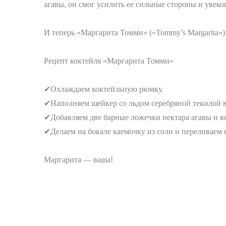
агавы, он смог усилить ее сильные стороны и увеко
⠀
И теперь «Маргарита Томми» («Tommy’s Margarita»
⠀
Рецепт коктейля «Маргарита Томми»
⠀
✔Охлаждаем коктейльную рюмку.
✔Наполняем шейкер со льдом серебряной текилой в 
✔Добавляем две барные ложечки нектара агавы и в
✔Делаем на бокале каемочку из соли и переливаем 
⠀
Маргарита — ваша!