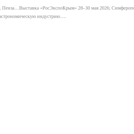
г. Пенза…
Выставка «РосЭкспоКрым» 28–30 мая 2026; Симфероп
 гастрономическую индустрию….