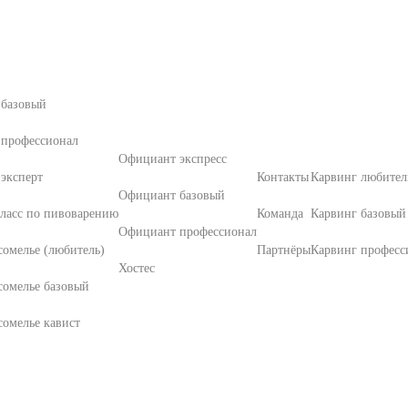
 базовый
 профессионал
Официант экспресс
эксперт
Контакты
Карвинг любител
Официант базовый
ласс по пивоварению
Команда
Карвинг базовый
Официант профессионал
омелье (любитель)
Партнёры
Карвинг професс
Хостес
сомелье базовый
омелье кавист