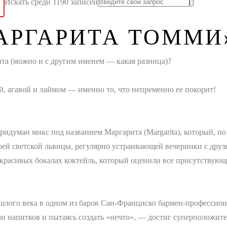
Искать среди 1190 записей
АРГАРИТА ТОММИ
та (можно и с другим именем — какая разница)?
ой, агавой и лаймом — именно то, что непременно ее покорит!
ридуман микс под названием Маргарита (Margarita), который, по 
ей светской львицы, регулярно устраивающей вечеринки с друз
в красивых бокалах коктейль, который оценили все присутствую
ошлого века в одном из баров Сан-Франциско бармен-профессион
и напитков и пытаясь создать «нечто», — достиг суперположите