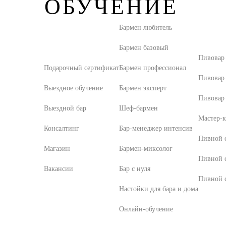
ОБУЧЕНИЕ
Бармен любитель
Бармен базовый
Пивовар
Подарочный сертификат
Бармен профессионал
Пивовар
Выездное обучение
Бармен эксперт
Пивовар 
Выездной бар
Шеф-бармен
Мастер-к
Консалтинг
Бар-менеджер интенсив
Пивной с
Магазин
Бармен-миксолог
Пивной 
Вакансии
Бар с нуля
Пивной с
Настойки для бара и дома
Онлайн-обучение