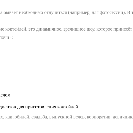
бывает необходимо отлучиться (например, для фотосессии). В т
ние коктейлей, это динамичное, зрелищное шоу, которое принесё
лочи»:
целом,
диентов для приготовления коктейлей.
ях, как юбилей, свадьба, выпускной вечер, корпоратив, девични