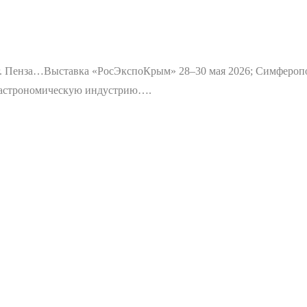
г. Пенза…
Выставка «РосЭкспоКрым» 28–30 мая 2026; Симфероп
 гастрономическую индустрию….