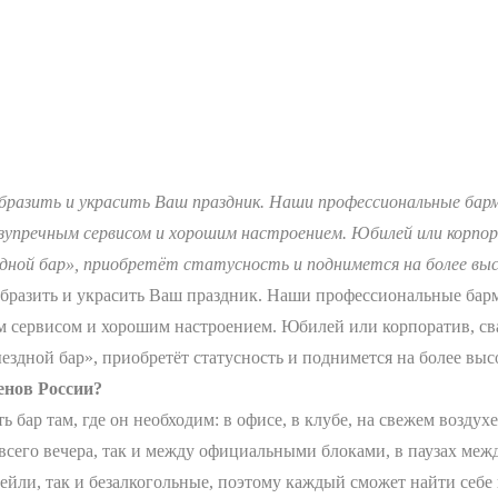
бразить и украсить Ваш праздник. Наши профессиональные барм
упречным сервисом и хорошим настроением. Юбилей или корпорат
здной бар», приобретёт статусность и поднимется на более выс
бразить и украсить Ваш праздник. Наши профессиональные барм
 сервисом и хорошим настроением. Юбилей или корпоратив, св
здной бар», приобретёт статусность и поднимется на более выс
енов России?
ар там, где он необходим: в офисе, в клубе, на свежем воздухе,
сего вечера, так и между официальными блоками, в паузах межд
ейли, так и безалкогольные, поэтому каждый сможет найти себе 