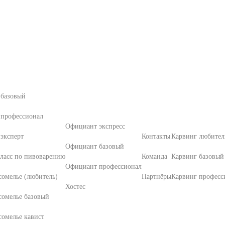
 базовый
 профессионал
Официант экспресс
эксперт
Контакты
Карвинг любител
Официант базовый
ласс по пивоварению
Команда
Карвинг базовый
Официант профессионал
омелье (любитель)
Партнёры
Карвинг професс
Хостес
сомелье базовый
омелье кавист