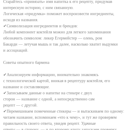
Старайтесь «привязать» имя напитка к его рецепту, придумав
интересную историю, с ним связанную.
Логическая «придумка» поможет воспроизвести ингредиенты,
исходя из названия.
✔Символизация ингредиентов и брендов:
Любой компонент коктейля можно для легкого запоминания
обозначить символом: ликер Егермейстер — олень, ром
Бакарди — летучая мышь и так далее, насколько хватит выдумки
и ассоциаций.
⠀
Советы опытного бармена
⠀
✔Анализируем информацию, внимательно знакомясь
с технологической картой, вникая в рецептуру коктейля, его
название и составляющие.
✔Записываем данные о напитке на стикере с двух
сторон — название с одной, а непосредственно сам
рецепт — с другой.
✔Перемешиваем помеченные стикеры — и вытаскиваем по одному:
читаем название, вспоминаем «что к чему», и тут же проверяем
правильность своего ответа, увидев рецепт. Удачные
ответы — в сторону, — и по второму кругу запускаем проверку