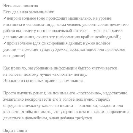
Несколько нюансов
Есть два вида запоминания:
✔непроизвольное (оно происходит машинально, на уровне
инстинкта в основном тогда, когда человек увлечен своим делом, его
работа вызывает у него неподдельный интерес — мозг включается
для запоминания, считая эту информацию крайне необходимой);
✔произвольное (для фиксирования данных нужно волевое
усилие — помогает тупая зубрежка, ассоциативное или логическое
восприятие).
⠀
Как правило, зазубривание информации быстро улетучивается
из головы, поэтому лучше «включать» логику.
Это одно из основных правил запоминания.
⠀
Просто выучить рецепт, не понимая его «построение», недостаточно:
желательно воспроизвести его в голове пошагово, стараясь
определить нехватку какого-то нюанса — кислинки, сладости или
крепости, чтобы понимать, что утеряно в нем и в каком направлении
двигаться в дальнейшем, какая добавка требуется.
⠀
Виды памяти