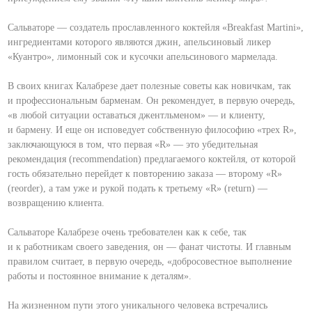
Сальваторе — создатель прославленного коктейля «Breakfast Martini»,
ингредиентами которого являются джин, апельсиновый ликер
«Куантро», лимонный сок и кусочки апельсинового мармелада.
В своих книгах Калабрезе дает полезные советы как новичкам, так
и профессиональным барменам. Он рекомендует, в первую очередь,
«в любой ситуации оставаться джентльменом» — и клиенту,
и бармену. И еще он исповедует собственную философию «трех R»,
заключающуюся в том, что первая «R» — это убедительная
рекомендация (recommendation) предлагаемого коктейля, от которой
гость обязательно перейдет к повторению заказа — второму «R»
(reorder), а там уже и рукой подать к третьему «R» (return) —
возвращению клиента.
Сальваторе Калабрезе очень требователен как к себе, так
и к работникам своего заведения, он — фанат чистоты. И главным
правилом считает, в первую очередь, «добросовестное выполнение
работы и постоянное внимание к деталям».
На жизненном пути этого уникального человека встречались