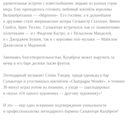
удивительные встречи с известнейшими людьми из разных стран
мира. Ему приходилось готовить любимый коктейль королевы
Великобритании — «Мартини». Его гостями, а в дальнейшем
и друзьями стали американские актеры Сильвестр Сталлоне, Кевин
Спейси, Брюс Уиллис. Сальваторе встречался, как со знаменитыми
политиками — и с Фиделем Кастро, и с Нельсоном Манделой,
и с Джорджем Бушем, так и с королями поп-музыки — Майклом
Джексоном и Мадонной.
Занимаясь благотворительностью, Калабрезе может выручить за
вечер в его баре десятки тысяч фунтов.
Легендарный музыкант Стиви Уандер, придя однажды в бар
Сальваторе и угостившись коктейлем «Champagne Wonder», в течение
30 минут играл потом на пианино, а уходя — зааплодировал
и сказал «От одного художника — другому художнику»!
И это — еще одно искреннее подтверждение уникальности
и профессионализма легендарного бармена Сальваторе Калабрезе!