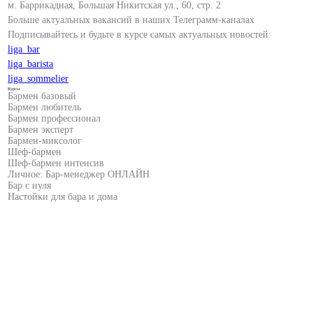
м. Баррикадная, Большая Никитская ул., 60, стр. 2
Больше актуальных вакансий в наших Телеграмм-каналах
Подписывайтесь и будьте в курсе самых актуальных новостей:
liga_bar
liga_barista
liga_sommelier
Курсы:
Бармен базовый
Бармен любитель
Бармен профессионал
Бармен эксперт
Бармен-миксолог
Шеф-бармен
Шеф-бармен интенсив
Личное: Бар-менеджер ОНЛАЙН
Бар с нуля
Настойки для бара и дома