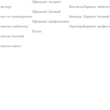
Официант экспресс
эксперт
Контакты
Карвинг любител
Официант базовый
ласс по пивоварению
Команда
Карвинг базовый
Официант профессионал
омелье (любитель)
Партнёры
Карвинг професс
Хостес
сомелье базовый
омелье кавист