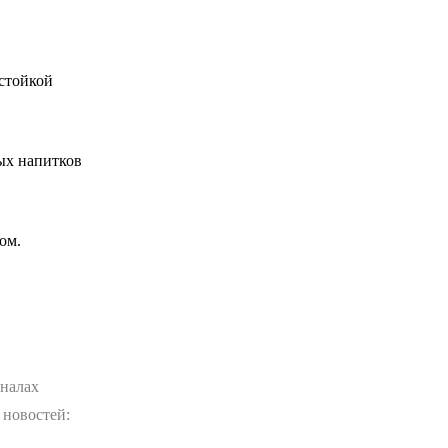
стойкой
ых напитков
ом.
аналах
 новостей: