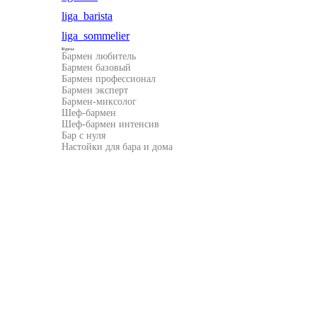
liga_barista
liga_sommelier
Курсы:
Бармен любитель
Бармен базовый
Бармен профессионал
Бармен эксперт
Бармен-миксолог
Шеф-бармен
Шеф-бармен интенсив
Бар с нуля
Настойки для бара и дома