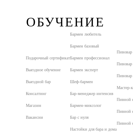
ОБУЧЕНИЕ
Бармен любитель
Бармен базовый
Пивовар
Подарочный сертификат
Бармен профессионал
Пивовар
Выездное обучение
Бармен эксперт
Пивовар 
Выездной бар
Шеф-бармен
Мастер-к
Консалтинг
Бар-менеджер интенсив
Пивной с
Магазин
Бармен-миксолог
Пивной 
Вакансии
Бар с нуля
Пивной с
Настойки для бара и дома