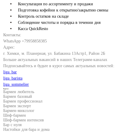
Консультация по ассортименту и продажи
Подготовка кофейни к открытию/закрытию смены
Контроль остатков на складе
Соблюдение чистоты и порядка в течении дня
Касса QuickResto
Контакты:
WhatsApp +79958858385
Адрес:
г. Химки, м. Планерная, ул. Бабакина 13Астр1, Район 2Б
Больше актуальных вакансий в наших Телеграмм-каналах
Подписывайтесь и будьте в курсе самых актуальных новостей:
liga_bar
liga_barista
liga_sommelier
Курсы:
Бармен любитель
Бармен базовый
Бармен профессионал
Бармен эксперт
Бармен-миксолог
Шеф-бармен
Шеф-бармен интенсив
Бар с нуля
Настойки для бара и дома