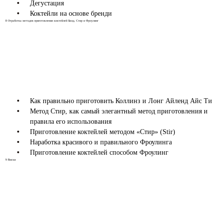
Дегустация
Коктейли на основе бренди
8
Отработка методов приготовления коктейлей Билд, Стир и Фроулинг
Как правильно приготовить Коллинз и Лонг Айленд Айс Ти
Метод Стир, как самый элегантный метод приготовления и
правила его использования
Приготовление коктейлей методом «Стир» (Stir)
Наработка красивого и правильного Фроулинга
Приготовление коктейлей способом Фроулинг
9
Виски