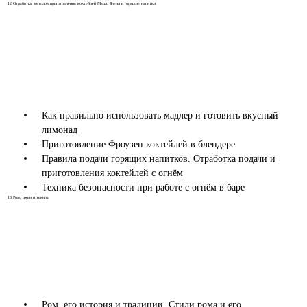
12
Отработка методов приготовления коктейлей Мадл, Бленд и горящие напитки
Как правильно использовать мадлер и готовить вкусный
лимонад
Приготовление Фроузен коктейлей в блендере
Правила подачи горящих напитков. Отработка подачи и
приготовления коктейлей с огнём
Техника безопасности при работе с огнём в баре
13
Ром, джин и текила
Ром, его история и традиции. Стили рома и его