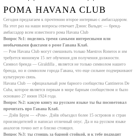
РОМА HAVANA CLUB
Сегодня предлагаем к прочтению второе интервью с амбассадором.
На этот раз на наши вопросы отвечает Дэнис Вальдес — бренд-
амбассадор всем известного рома Havana Club
Вопрос №1: поделись тремя самыми интересными или
необычными фактами о роме Гавана Клаб.
— Ром Havana Club могут смешивать только Maestros Roneros и им
требуется минимум 15 лет обучения для получения должности.
Символ бренда — Giraldilla , является не только символом нашего
бренда, но и символом города Гавана, что еще сильнее подчеркивают
культурную связь.
Havana Club — официальный ром барного сообщества Cantineros De
Cuba, которое является первым в мире барным сообществом и было
основано 27 июня 1924 года.
Вопрос №2: какую книгу на русском языке ты бы посоветовал
прочитать про Гавана Клаб.
— Дэйв Брум — «Ром». Дэйв объездил более 15 островов и стран
производителей и написал отличный опус. Да и на русском языке
аналогов точно нет и близко стоящих.
Вопрос №3: ты стоишь за барной стойкой, и к тебе подходит