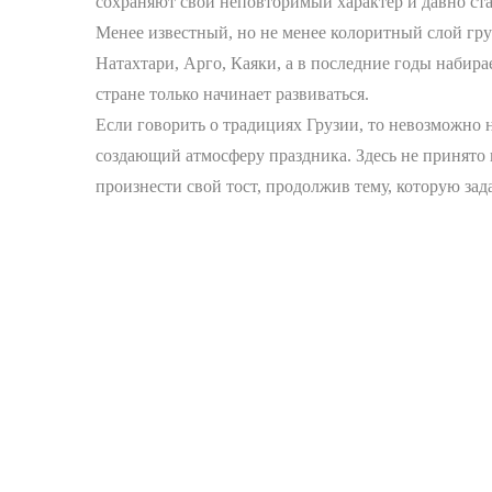
сохраняют свой неповторимый характер и давно ста
Менее известный, но не менее колоритный слой гр
Натахтари, Арго, Каяки, а в последние годы набир
стране только начинает развиваться.
Если говорить о традициях Грузии, то невозможно н
создающий атмосферу праздника. Здесь не принято п
произнести свой тост, продолжив тему, которую зад