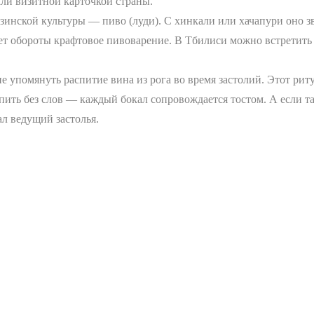
ли визитной карточкой страны.
узинской культуры — пиво (луди). С хинкали или хачапури оно
ает обороты крафтовое пивоварение. В Тбилиси можно встретить 
е упомянуть распитие вина из рога во время застолий. Этот риту
ить без слов — каждый бокал сопровождается тостом. А если там
ал ведущий застолья.