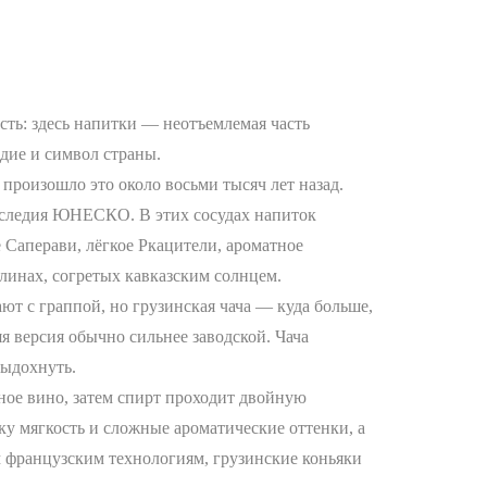
сть: здесь напитки — неотъемлемая часть
едие и символ страны.
 произошло это около восьми тысяч лет назад.
аследия ЮНЕСКО. В этих сосудах напиток
 Саперави, лёгкое Ркацители, ароматное
олинах, согретых кавказским солнцем.
ают с граппой, но грузинская чача — куда больше,
я версия обычно сильнее заводской. Чача
выдохнуть.
ьное вино, затем спирт проходит двойную
у мягкость и сложные ароматические оттенки, а
м французским технологиям, грузинские коньяки