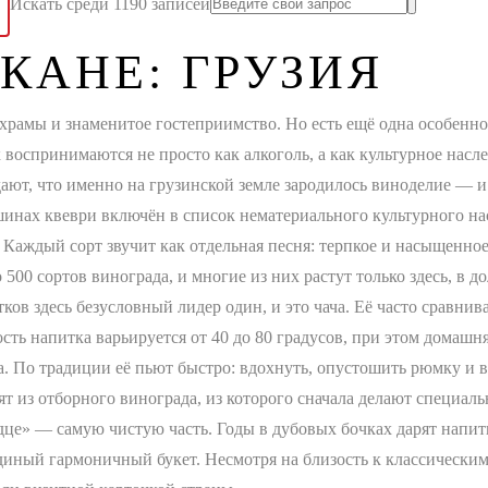
Искать среди 1190 записей
КАНЕ: ГРУЗИЯ
 храмы и знаменитое гостеприимство. Но есть ещё одна особенно
воспринимаются не просто как алкоголь, а как культурное насл
дают, что именно на грузинской земле зародилось виноделие — и
инах квеври включён в список нематериального культурного н
 Каждый сорт звучит как отдельная песня: терпкое и насыщенное
500 сортов винограда, и многие из них растут только здесь, в д
ков здесь безусловный лидер один, и это чача. Её часто сравнив
ть напитка варьируется от 40 до 80 градусов, при этом домашня
ка. По традиции её пьют быстро: вдохнуть, опустошить рюмку и 
ят из отборного винограда, из которого сначала делают специал
це» — самую чистую часть. Годы в дубовых бочках дарят напитк
диный гармоничный букет. Несмотря на близость к классически