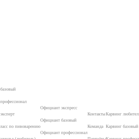
 базовый
 профессионал
Официант экспресс
эксперт
Контакты
Карвинг любител
Официант базовый
ласс по пивоварению
Команда
Карвинг базовый
Официант профессионал
омелье (любитель)
Партнёры
Карвинг професс