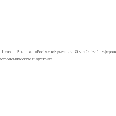
г. Пенза…
Выставка «РосЭкспоКрым» 28–30 мая 2026; Симфероп
 гастрономическую индустрию….