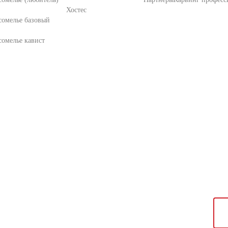
Хостес
сомелье базовый
омелье кавист