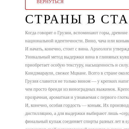
ВЕРНУТЬСЯ
СТРАНЫ В СТА
Когда говорят о Грузии, вспоминают горы, древние
национальной идентичности. Вино, чача или коньяк 
И начать, конечно, стоит с вина. Археологи утверж
Уникальный метод выдержки вина в глиняных кувш
приобретает особую текстуру, насыщенность и силу.
Киндзмараули, свежее Мцване. Всего в стране около 
Грузия славится не только вином — у крепких напит
чем просто бренди из виноградных выжимок. Крепос
прозрачная, ароматная и узнаваемая с первого глот
И, конечно, особая гордость — коньяк. Их производ
дистилляцию, а для выдержки выбирают лишь «серд
финальный купаж соединяет спирты разных лет в е