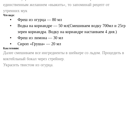
единственным желанием «выжить», то запоминай рецепт от
утренних мук
Что надо:
Фреш из огурца — 80 мл
Водка на кориандре — 50 мл(Смешиваем водку 700мл и 25гр
зерен кориандра. Водку на кориандре настаиваем 4 дня.)
Фреш из лимона — 30 мл
Сироп «Груша» — 20 мл
Как готовим:
Далее смешиваем все ингредиенты в шейкере со льдом. Процедить в
коктейльный бокал через стрейнер.
Украсить твистом из огурца.