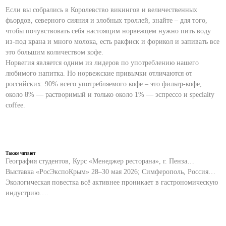
Если вы собрались в Королевство викингов и величественных
фьордов, северного сияния и злобных троллей, знайте – для того,
чтобы почувствовать себя настоящим норвежцем нужно пить воду
из-под крана и много молока, есть ракфиск и форикол и запивать все
это большим количеством кофе.
Норвегия является одним из лидеров по употреблению нашего
любимого напитка. Но норвежские привычки отличаются от
российских: 90% всего употребляемого кофе – это фильтр-кофе,
около 8% — растворимый и только около 1% — эспрессо и specialty
coffee.
Также читают
География студентов, Курс «Менеджер ресторана», г. Пенза…
Выставка «РосЭкспоКрым» 28–30 мая 2026; Симферополь, Россия…
Экологическая повестка всё активнее проникает в гастрономическую
индустрию….