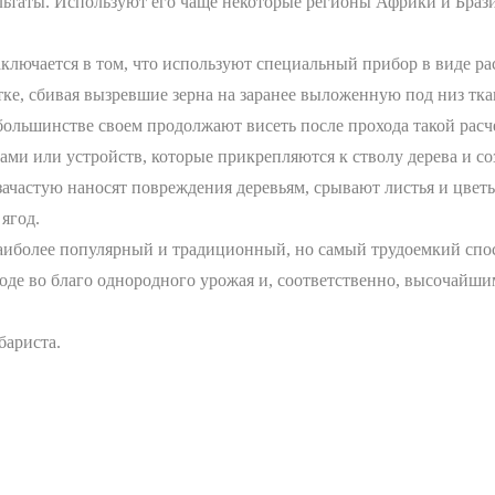
ультаты. Используют его чаще некоторые регионы Африки и Браз
лючается в том, что используют специальный прибор в виде рас
ке, сбивая вызревшие зерна на заранее выложенную под низ ткан
в большинстве своем продолжают висеть после прохода такой рас
 или устройств, которые прикрепляются к стволу дерева и соз
ачастую наносят повреждения деревьям, срывают листья и цветы
ягод.
 наиболее популярный и традиционный, но самый трудоемкий сп
оде во благо однородного урожая и, соответственно, высочайш
бариста.