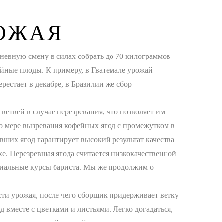
ОЖАЯ
невную смену в силах собрать до 70 килограммов
ейные плоды. К примеру, в Гватемале урожай
рестает в декабре, в Бразилии же сбор
ветвей в случае перезревания, что позволяет им
по мере вызревания кофейных ягод с промежутком в
ших ягод гарантирует высокий результат качества
е. Перезревшая ягода считается низкокачественной
ециальные курсы бариста. Мы же продолжим о
асти урожая, после чего сборщик придерживает ветку
д вместе с цветками и листьями. Легко догадаться,