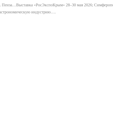
г. Пенза…
Выставка «РосЭкспоКрым» 28–30 мая 2026; Симфероп
 гастрономическую индустрию….