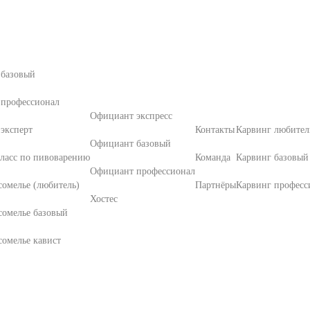
 базовый
 профессионал
Официант экспресс
эксперт
Контакты
Карвинг любител
Официант базовый
ласс по пивоварению
Команда
Карвинг базовый
Официант профессионал
омелье (любитель)
Партнёры
Карвинг професс
Хостес
сомелье базовый
омелье кавист