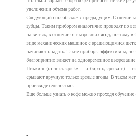
что такой вариант сбора кофе приносит низкие рез
увеличении объема работ.
Следующий способ схож с предыдущим. Отличие зак
зубцы. Таким прибором аналогично проводят по вет
на ветвях, в отличие от вызревших ягод, поэтому 
виде механических машинок с вращающимися щетками
начинают опадать. Такие приборы эффективны, но з
благоприятно влияет на одновременное вызревание 
Пиккинг (от англ. «pick» — отбирать, срывать) —
срывают вручную только зрелые ягоды. В таком мет
производительностью.
Еще больше узнать о кофе можно проходя обучение 