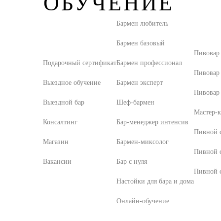
ОБУЧЕНИЕ
Бармен любитель
Бармен базовый
Пивовар
Подарочный сертификат
Бармен профессионал
Пивовар
Выездное обучение
Бармен эксперт
Пивовар 
Выездной бар
Шеф-бармен
Мастер-к
Консалтинг
Бар-менеджер интенсив
Пивной с
Магазин
Бармен-миксолог
Пивной 
Вакансии
Бар с нуля
Пивной с
Настойки для бара и дома
Онлайн-обучение