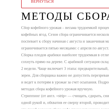
ВЕРНУТЬСЯ
МЕТОДЫ СБОР
Сбор кофейного урожая – весьма трудоемкий проце
кофейных ягод. Сезон сбора ограничивается нескол
поспевает к сбору начиная с августа и заканчивая м
ограничивается пятью месяцами: с апреля по август.
Сборка плодов арабики наиболее трудоемкая в отлич
сохнуть прямо на дереве. С арабикой ситуация скла
2 недели. Чаще включает 3 этапа: предварительный
зерен. Для сборщика важно не допустить перезрева
и ведет к потерям в урожае за счет осыпания. Под
методах сбора кофейного урожая вручную.
Стриппинг (от англ. «strip» — счищать, сдирать, с
одной рукой и, обхватив ее сверху второй, проводит