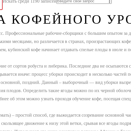
Искать среди 1190 записей
А КОФЕЙНОГО УР
сс. Профессиональные рабочие-сборщики с большим опытом за д
ькими месяцами, но различается в странах, произрастающих коф
аем, кубинский кофе начинает отдавать спелые плоды в июле и пе
ие от сортов робуста и либерика. Последние два не осыпаются с 
дывается иначе: процесс уборки происходит в несколько частей 
, основной, поздний. Данный – выборочный — вид уборки вызрев
ния плодов. Определить такие ягоды можно по их черной оболочк
робнее об этом можно узнать проходя обучение кофе, посещая сп
нимать) – простой способ, где выжидается созревание основной ч
 скользящее движение к низу этой ветки, срывая все ягоды подря