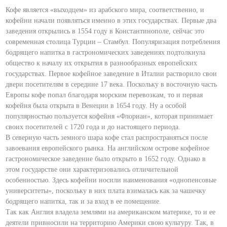
Кофе является «выходцем» из арабского мира, соответственно, и
кофейни начали появляться именно в этих государствах. Первые два
заведения открылись в 1554 году в Константинополе, сейчас это
современная столица Турции – Стамбул. Популяризация потребления
бодрящего напитка в гастрономических заведениях подтолкнула
общество к началу их открытия в разнообразных европейских
государствах. Первое кофейное заведение в Италии растворило свои
двери посетителям в середине 17 века. Поскольку в восточную часть
Европы кофе попал благодаря морским перевозкам, то и первая
кофейня была открыта в Венеции в 1654 году. Ну а особой
популярностью пользуется кофейня «Флориан», которая принимает
своих посетителей с 1720 года и до настоящего периода.
В северную часть земного шара кофе стал распространяться после
завоевания европейского рынка. На английском острове кофейное
гастрономическое заведение было открыто в 1652 году. Однако в
этом государстве они характеризовались отличительной
особенностью. Здесь кофейни носили наименования «однопенсовые
университеты», поскольку в них плата взималась как за чашечку
бодрящего напитка, так и за вход в ее помещение.
Так как Англия владела землями на американском материке, то и ее
деятели привносили на территорию Америки свою культуру. Так, в