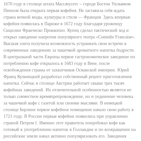
1670 году в столице штата Массачусетс – городе Бостон Уильямом
Пенном была открыта первая кофейня. Не заставила себя ждать
страна вечной моды, культуры и стиля — Франция. Здесь впервые
кофейня появилась в Париже в 1672 году благодаря уроженцу
Сицилии Франческо Проккопио. Купец сделал тактический ход и
открыл заведение напротив популярного театра «Comedie Francaise».
Высшая элита получила возможность устраивать свои встречи в
современных заведениях за чашечкой ароматного напитка бодрости.
В центральной части Европы первое гастрономическое заведение по
потреблению кофе открылось в 1683 году в Вене, после
освобождения страны от захватчиков Османской империи. Юрий
Франц Кульчицкий разработал собственный рецепт приготовления
напитка. Сейчас в столице Австрии работает свыше трех тысяч
кофейных заведений. Их отличительной особенностью является не
только совместное времяпрепровождение, но и уединение человека
за чашечкой кофе с газетой или своими мыслями. В немецкой
столице Берлине первое кофейное помещение начало свою работу в
1721 году. В России первые кофейни появились при управлении
страной Петром І. Именно этот правитель попробовал кофе как
готовый к употреблению напиток в Голландии и по возвращении на
российские земли начал активно популяризовать его. Заведения