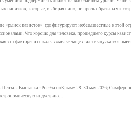
ь умением поддерживать диалог на высочайшем уровне. Чаще вс
х напитков, которые, выбирая вино, не прочь обратиться к со
тие «рынок кавистов», где фигурируют небезызвестные в этой о
ионалами. Что хорошо для человека, прошедшего курсы кависта,
ая эти факторы из школы сомелье чаще стали выпускаться имен
г. Пенза…
Выставка «РосЭкспоКрым» 28–30 мая 2026; Симфероп
 гастрономическую индустрию….