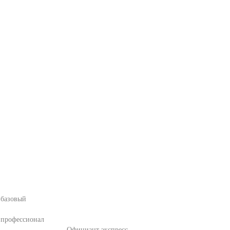
 базовый
 профессионал
Официант экспресс