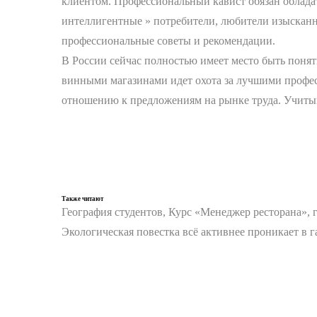
клиентом. Профессиональный кавист обязан обладат
интеллигентные » потребители, любители изысканны
профессиональные советы и рекомендации.
В России сейчас полностью имеет место быть поня
винными магазинами идет охота за лучшими професс
отношению к предложениям на рынке труда. Учитыв
Также читают
География студентов, Курс «Менеджер ресторана», 
Экологическая повестка всё активнее проникает в