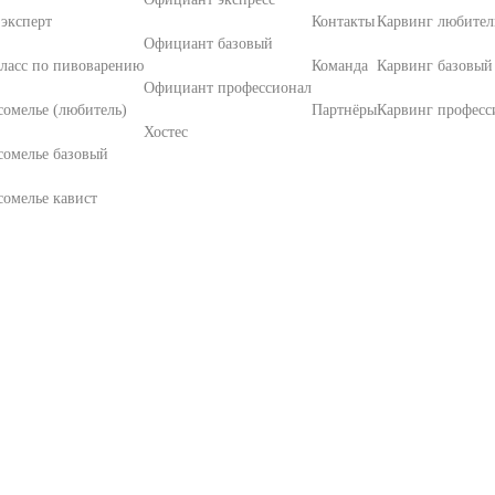
эксперт
Контакты
Карвинг любител
Официант базовый
ласс по пивоварению
Команда
Карвинг базовый
Официант профессионал
омелье (любитель)
Партнёры
Карвинг професс
Хостес
сомелье базовый
омелье кавист