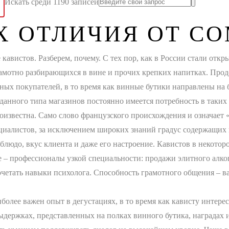
Искать среди 1190 записей
Х ОТЛИЧИЯ ОТ С
кавистов. Разберем, почему. С тех пор, как в России стали отк
грамотно разбирающихся в вине и прочих крепких напитках. Про
ьных покупателей, в то время как винные бутики направлены на
данного типа магазинов постоянно имеется потребность в таких
оизвестна. Само слово французского происхождения и означает «
ециалистов, за исключением широких знаний градус содержащих 
блюдо, вкус клиента и даже его настроение. Кавистов в некото
 – профессионалы узкой специальности: продажи элитного алког
очетать навыки психолога. Способность грамотного общения – 
более важен опыт в дегустациях, в то время как кависту интер
держках, представленных на полках винного бутика, наградах и