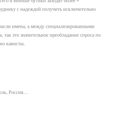
его в винные бутики заходят более «
труднику с надеждой получить исключительно
трасли имена, а между специализированными
 так это значительное преобладание спроса по
но кависты.
оль, Россия…