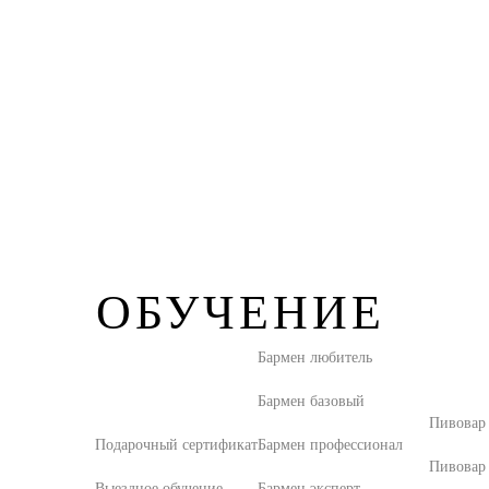
ОБУЧЕНИЕ
Бармен любитель
Бармен базовый
Пивовар
Подарочный сертификат
Бармен профессионал
Пивовар
Выездное обучение
Бармен эксперт