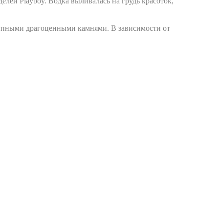
елей Playboy. Водка выливалась на грудь красоток,
крупными драгоценными камнями. В зависимости от