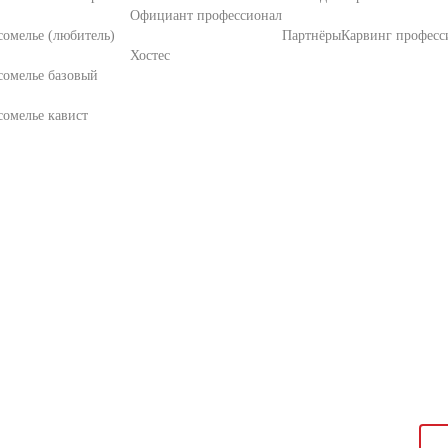
Официант профессионал
омелье (любитель)
Партнёры
Карвинг професс
Хостес
сомелье базовый
омелье кавист