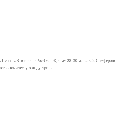
г. Пенза…
Выставка «РосЭкспоКрым» 28–30 мая 2026; Симфероп
 гастрономическую индустрию….