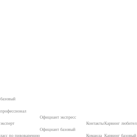
 базовый
 профессионал
Официант экспресс
эксперт
Контакты
Карвинг любител
Официант базовый
ласс по пивоварению
Команда
Карвинг базовый