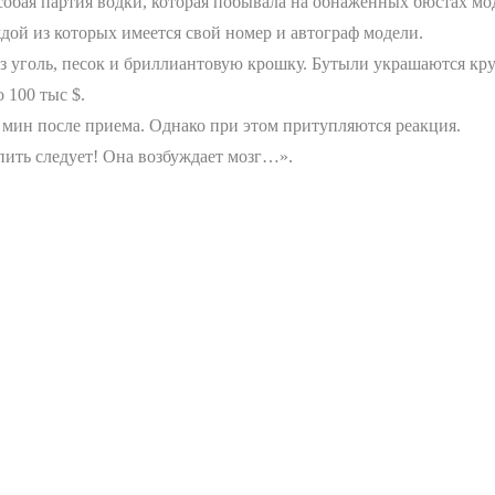
обая партия водки, которая побывала на обнаженных бюстах мод
ждой из которых имеется свой номер и автограф модели.
рез уголь, песок и бриллиантовую крошку. Бутыли украшаются 
 100 тыс $.
 мин после приема. Однако при этом притупляются реакция.
пить следует! Она возбуждает мозг…».