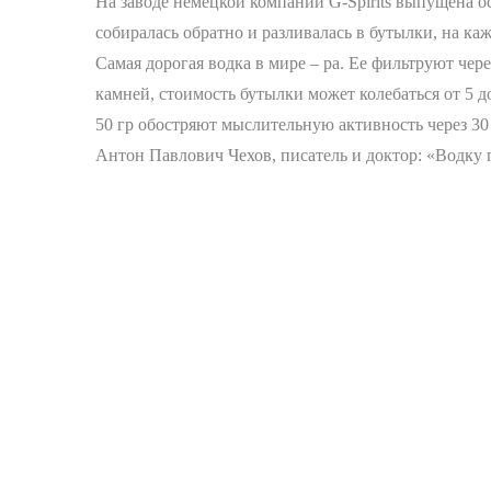
На заводе немецкой компании G-Spirits выпущена ос
собиралась обратно и разливалась в бутылки, на ка
Самая дорогая водка в мире – pa. Ее фильтруют че
камней, стоимость бутылки может колебаться от 5 до
50 гр обостряют мыслительную активность через 30
Антон Павлович Чехов, писатель и доктор: «Водку 