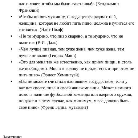
нас и хочет, чтобы мы были счастливы!» (Бенджамин
Франклин)
«Чтобы понять мужчину, находящегося рядом с ней,
женщина, которая не любит пить пиво, должна научиться его
готовить». (Эдит Пиаф)
«Не то мудрено, что пиво сварено, а то мудрено, что не
выпито» (В.И. Даль)
«Чем лучше пивная, тем хуже жена; чем хуже жена, тем
лучше пивная» (Генрих Манн)
«Это для меня так же естественно, как прием пищи, и столь
же необходимо. Мне и в голову не придет есть и при этом не
пить пиво» (Эрнест Хемингуэй)
«Вы не можете считаться настоящим государством, если у
вас нет своего пива и своей авиакомпании. Может немного
помочь наличие футбольной команды или ядерного оружия,
но даже и в этом случае, как минимум, у вас должно быть
свое пиво» (Фрэнк Заппа, музыкант)
Также читают