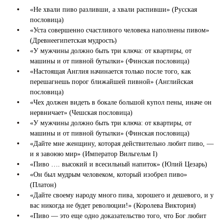
«Не хвали пиво разливши, а хвали распивши» (Русская
пословица)
«Уста совершенно счастливого человека наполнены пивом»
(Древнеегипетская мудрость)
«У мужчины должно быть три ключа: от квартиры, от
машины и от пивной бутылки» (Финская пословица)
«Настоящая Англия начинается только после того, как
перешагнешь порог ближайшей пивной» (Английская
пословица)
«Чех должен видеть в бокале большой купол пены, иначе он
нервничает» (Чешская пословица)
«У мужчины должно быть три ключа: от квартиры, от
машины и от пивной бутылки» (Финская пословица)
«Дайте мне женщину, которая действительно любит пиво, —
и я завоюю мир» (Император Вильгельм I)
«Пиво …. высокий и всесильный напиток» (Юлий Цезарь)
«Он был мудрым человеком, который изобрел пиво»
(Платон)
«Дайте своему народу много пива, хорошего и дешевого, и у
вас никогда не будет революции!» (Королева Виктория)
«Пиво — это еще одно доказательство того, что Бог любит