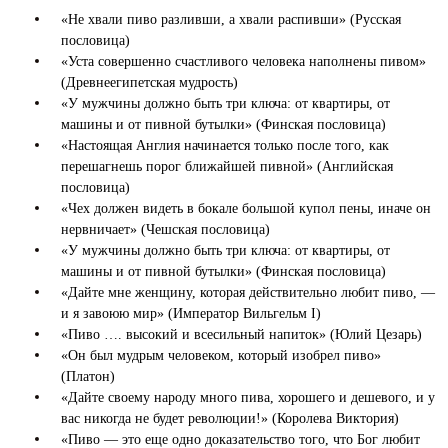
«Не хвали пиво разливши, а хвали распивши» (Русская
пословица)
«Уста совершенно счастливого человека наполнены пивом»
(Древнеегипетская мудрость)
«У мужчины должно быть три ключа: от квартиры, от
машины и от пивной бутылки» (Финская пословица)
«Настоящая Англия начинается только после того, как
перешагнешь порог ближайшей пивной» (Английская
пословица)
«Чех должен видеть в бокале большой купол пены, иначе он
нервничает» (Чешская пословица)
«У мужчины должно быть три ключа: от квартиры, от
машины и от пивной бутылки» (Финская пословица)
«Дайте мне женщину, которая действительно любит пиво, —
и я завоюю мир» (Император Вильгельм I)
«Пиво …. высокий и всесильный напиток» (Юлий Цезарь)
«Он был мудрым человеком, который изобрел пиво»
(Платон)
«Дайте своему народу много пива, хорошего и дешевого, и у
вас никогда не будет революции!» (Королева Виктория)
«Пиво — это еще одно доказательство того, что Бог любит