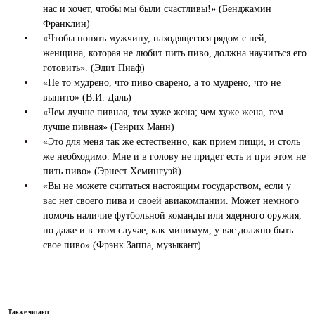
нас и хочет, чтобы мы были счастливы!» (Бенджамин
Франклин)
«Чтобы понять мужчину, находящегося рядом с ней,
женщина, которая не любит пить пиво, должна научиться его
готовить». (Эдит Пиаф)
«Не то мудрено, что пиво сварено, а то мудрено, что не
выпито» (В.И. Даль)
«Чем лучше пивная, тем хуже жена; чем хуже жена, тем
лучше пивная» (Генрих Манн)
«Это для меня так же естественно, как прием пищи, и столь
же необходимо. Мне и в голову не придет есть и при этом не
пить пиво» (Эрнест Хемингуэй)
«Вы не можете считаться настоящим государством, если у
вас нет своего пива и своей авиакомпании. Может немного
помочь наличие футбольной команды или ядерного оружия,
но даже и в этом случае, как минимум, у вас должно быть
свое пиво» (Фрэнк Заппа, музыкант)
Также читают