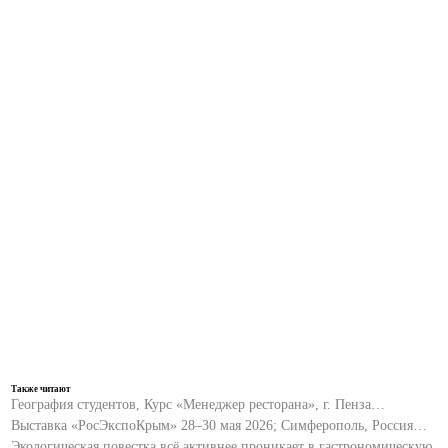
Также читают
География студентов, Курс «Менеджер ресторана», г. Пенза…
Выставка «РосЭкспоКрым» 28–30 мая 2026; Симферополь, Россия…
Экологическая повестка всё активнее проникает в гастрономическую