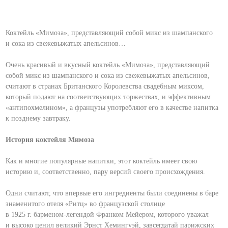
Коктейль «Мимоза», представляющий собой микс из шампанского
и сока из свежевыжатых апельсинов…
Очень красивый и вкусный коктейль «Мимоза», представляющий
собой микс из шампанского и сока из свежевыжатых апельсинов,
считают в странах Британского Королевства свадебным миксом,
который подают на соответствующих торжествах, и эффективным
«антипохмелином», а французы употребляют его в качестве напитка
к позднему завтраку.
История коктейля Мимоза
Как и многие популярные напитки, этот коктейль имеет свою
историю и, соответственно, пару версий своего происхождения.
Одни считают, что впервые его ингредиенты были соединены в баре
знаменитого отеля «Ритц» во французской столице
в 1925 г. барменом-легендой Франком Мейером, которого уважал
и высоко ценил великий Эрнст Хемингуэй, завсегдатай парижских