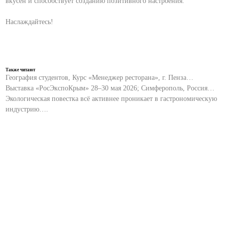
вкусен и способствует созданию позитивного настроения.
Наслаждайтесь!
Также читают
География студентов, Курс «Менеджер ресторана», г. Пенза…
Выставка «РосЭкспоКрым» 28–30 мая 2026; Симферополь, Россия…
Экологическая повестка всё активнее проникает в гастрономическую
индустрию….