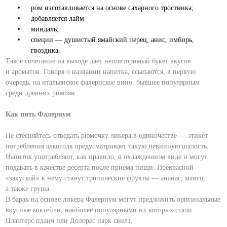
ром изготавливается на основе сахарного тростника;
добавляется лайм
миндаль;
специи — душистый ямайский перец, анис, имбирь,
гвоздика.
Такое сочетание на выходе дает неповторимый букет вкусов
и ароматов. Говоря о названии напитка, ссылаются, в первую
очередь, на итальянское фалернское вино, бывшее популярным
среди древних римлян.
Как пить Фалернум
Не стесняйтесь отведать рюмочку ликера в одиночестве — этикет
потребления алкоголя предусматривает такую невинную шалость.
Напиток употребляют, как правило, в охлажденном виде и могут
подавать в качестве десерта после приема пищи. Прекрасной
«закуской» к нему станут тропические фрукты — ананас, манго,
а также груша.
В барах на основе ликера Фалернум могут предложить оригинальные
вкусные коктейли, наиболее популярными их которых стали
Плантерс планч или Долорес парк свилз.