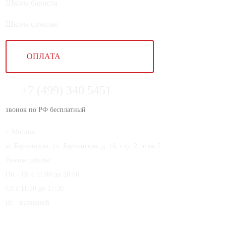
Школа бариста
Школа сомелье
ОПЛАТА
+7 (499) 340 5451
звонок по РФ бесплатный
г. Москва
м. Бауманская, ул. Бауманская, д. 16, стр. 2, этаж 2
Режим работы:
Пн - Пт с 11:00 до 20:00
Сб с 11:30 до 17:30
Вс - выходной