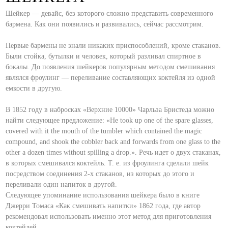
Шейкер — девайс, без которого сложно представить современного
бармена. Как они появились и развивались, сейчас рассмотрим.
⠀
Первые бармены не знали никаких приспособлений, кроме стаканов.
Были стойка, бутылки и человек, который разливал спиртное в
бокалы. До появления шейкеров популярным методом смешивания
являлся фроулинг — переливание составляющих коктейля из одной
емкости в другую.
⠀
В 1852 году в набросках «Верхние 10000» Чарльза Бристеда можно
найти следующее предложение: «He took up one of the spare glasses,
covered with it the mouth of the tumbler which contained the magic
compound, and shook the cobbler back and forwards from one glass to the
other a dozen times without spilling a drop.». Речь идет о двух стаканах,
в которых смешивался коктейль. Т. е. из фроулинга сделали шейк
посредством соединения 2-х стаканов, из которых до этого и
переливали один напиток в другой.
Следующее упоминание использования шейкера было в книге
Джерри Томаса «Как смешивать напитки» 1862 года, где автор
рекомендовал использовать именно этот метод для приготовления
коктейлей.