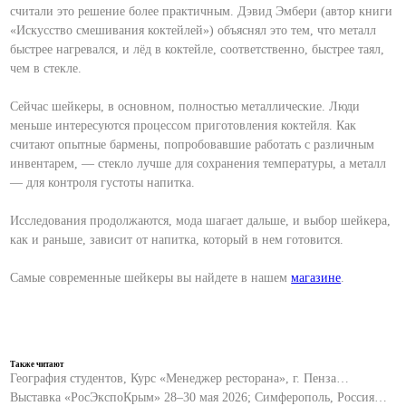
считали это решение более практичным. Дэвид Эмбери (автор книги
«Искусство смешивания коктейлей») объяснял это тем, что металл
быстрее нагревался, и лёд в коктейле, соответственно, быстрее таял,
чем в стекле.
⠀
Сейчас шейкеры, в основном, полностью металлические. Люди
меньше интересуются процессом приготовления коктейля. Как
считают опытные бармены, попробовавшие работать с различным
инвентарем, — стекло лучше для сохранения температуры, а металл
— для контроля густоты напитка.
⠀
Исследования продолжаются, мода шагает дальше, и выбор шейкера,
как и раньше, зависит от напитка, который в нем готовится.
⠀
Самые современные шейкеры вы найдете в нашем
магазине
.
Также читают
География студентов, Курс «Менеджер ресторана», г. Пенза…
Выставка «РосЭкспоКрым» 28–30 мая 2026; Симферополь, Россия…