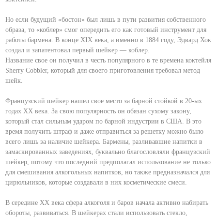
⠀
Но если будущий «бостон» был лишь в пути развития собственного
образа, то «коблер» смог опередить его как готовый инструмент для
работы бармена. В конце XIX века, а именно в 1884 году, Эдвард Хок
создал и запатентовал первый шейкер — коблер.
Название свое он получил в честь популярного в те времена коктейля
Sherry Cobbler, который для своего приготовления требовал метод
шейк.
⠀
Французский шейкер нашел свое место за барной стойкой в 20-ых
годах XX века. За свою популярность он обязан сухому закону,
который стал сильным ударом по барной индустрии в США. В это
время получить штраф и даже отправиться за решетку можно было
всего лишь за наличие шейкера. Бармены, разливавшие напитки в
замаскированных заведениях, буквально благословляли французский
шейкер, потому что последний предполагал использование не только
для смешивания алкогольных напитков, но также предназначался для
цирюльников, которые создавали в них косметические смеси.
⠀
В середине XX века сфера алкоголя и баров начала активно набирать
обороты, развиваться. В шейкерах стали использовать стекло,