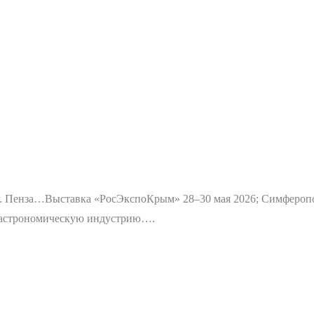
г. Пенза…
Выставка «РосЭкспоКрым» 28–30 мая 2026; Симфероп
 гастрономическую индустрию….