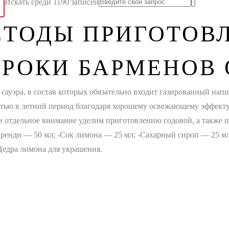
Искать среди 1190 записей
МЕТОДЫ ПРИГОТОВ
УРОКИ БАРМЕНОВ
 сауэра, в состав которых обязательно входит газированный напи
стью в летний период благодаря хорошему освежающему эффекту.
о и отдельное внимание уделим приготовлению содовой, а также
Бренди — 50 мл; -Сок лимона — 25 мл; -Сахарный сироп — 25 мл;
-Цедра лимона для украшения.