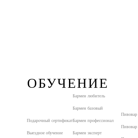
ОБУЧЕНИЕ
Бармен любитель
Бармен базовый
Пивовар
Подарочный сертификат
Бармен профессионал
Пивовар
Выездное обучение
Бармен эксперт