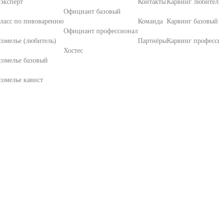
эксперт
Контакты
Карвинг любител
Официант базовый
ласс по пивоварению
Команда
Карвинг базовый
Официант профессионал
омелье (любитель)
Партнёры
Карвинг професс
Хостес
сомелье базовый
омелье кавист