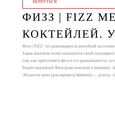
ВЕРНУТЬСЯ
ФИЗЗ | FIZZ 
КОКТЕЙЛЕЙ. 
Физз | FIZZ- это разновидность коктейлей на основе
Такие коктейли особо пользуются своей популярно
том, как приготовить физз и его разновидности, н
Рецепт коктейлей Физз (классический и diamond): -
-Игристое вино (для варианта diamond) — долить; 