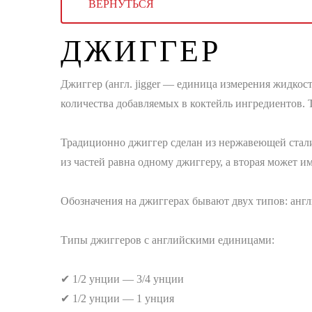
ВЕРНУТЬСЯ
ДЖИГГЕР
Джиггер (англ. jigger — единица измерения жидкос
количества добавляемых в коктейль ингредиентов.
⠀
Традиционно джиггер сделан из нержавеющей стали.
из частей равна одному джиггеру, а вторая может и
⠀
Обозначения на джиггерах бывают двух типов: анг
⠀
Типы джиггеров с английскими единицами:
⠀
✔ 1/2 унции — 3/4 унции
✔ 1/2 унции — 1 унция