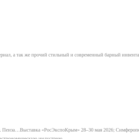
териал, а так же прочий стильный и современный барный инвент
г. Пенза…
Выставка «РосЭкспоКрым» 28–30 мая 2026; Симфероп
 гастрономическую индустрию….