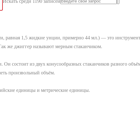
Искать среди 1190 записей
ти, равная 1,5 жидкие унции, примерно 44 мл.) — это инструмен
 Так же джиггер называют мерным стаканчиком.
 Он состоит из двух конусообразных стаканчиков разного объём
меть произвольный объём.
лийские единицы и метрические единицы.