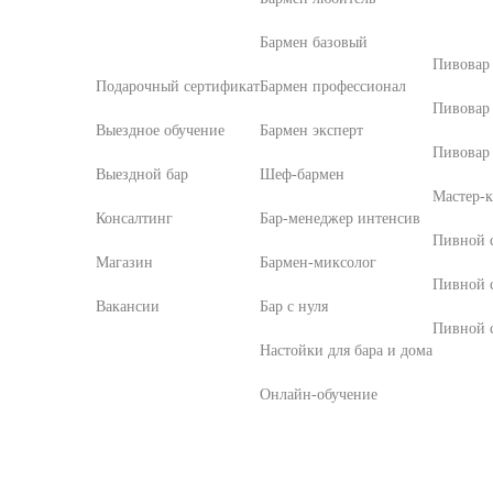
Бармен базовый
Пивовар
Подарочный сертификат
Бармен профессионал
Пивовар
Выездное обучение
Бармен эксперт
Пивовар 
Выездной бар
Шеф-бармен
Мастер-к
Консалтинг
Бар-менеджер интенсив
Пивной с
Магазин
Бармен-миксолог
Пивной 
Вакансии
Бар с нуля
Пивной с
Настойки для бара и дома
Онлайн-обучение