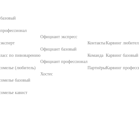
 базовый
 профессионал
Официант экспресс
эксперт
Контакты
Карвинг любител
Официант базовый
ласс по пивоварению
Команда
Карвинг базовый
Официант профессионал
омелье (любитель)
Партнёры
Карвинг професс
Хостес
сомелье базовый
омелье кавист