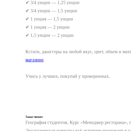
✔ 3/4 унции — 1,25 унции
✔ 3/4 унции — 1,5 унции
✔ 1 унция — 1,5 унции
✔ 1 унция — 2 унции
✔ 1,5 унции — 2 унции
⠀
Кстати, джиггеры на любой вкус, цвет, объем и ма
магазине
.
⠀
Учись у лучших, покупай у проверенных.
Также читают
География студентов, Курс «Менеджер ресторана», 
Экологическая повестка всё активнее проникает в