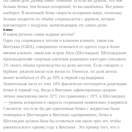
На самом деле, размер имеет значение. И если вы думали, что чем
больше бочка, тем больше испарений, то вы ошибались. Все ровно
наоборот. В маленькой бочке скорость испарения выше, поскольку
больше жидкости по объёму соприкасается с деревом, которое
контактирует с воздухом, вытягивающим эту самую долю.
Климат
В каком регионе самые жадные ангелы?
Один год созревания в теплом и влажном климате, таком как
Кентукки (США), совершенно отличается от одного года в более
мягком климате, таком как остров Айла (Шотландия). Шотландским
производителям спиртных напитков разрешено ежегодно списывать
2% своего объема производства на долю ангелов. Если говорить о
бурбоне, ржаном виски или виски из Теннесси, их доля ангела
может колебаться от 4% до 10% в первый год выдержки.
Значительная часть из этих 10% фактически поглощается дощечками
бочки в первый год. Когда в Кентукки зафиксированы средние
летние максимумы около 32°C (по сравнению с 19°C в Шотландии)
— уровень испарения и скорость созревания значительно ускоряются.
Считается, что если бы две идентичные бочки с жидкостью были
помещены в Шотландию и Кентукки одновременно, бочка в
Шотландии должна была бы оставаться там около трех лет, чтобы
равняться всего одному году в Кентукки. Это пример того, что о