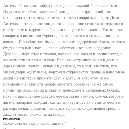
Ангелы обязательно заберут свою долю с каждой бочки алкоголя.
Их доля может быть маленькой или довольно приличной, но
игнорировать этот момент не стоит. Если говорить яснее, то Доля
Ангелов — это количество дистиллированного спирта, потерянного
в результате испарения из бочки в процессе созревания. Так принято
говорить о виски или бурбоне, но это касается и скотча, и вина, и
коньяка. И вообще, как бы вы не назвали содержимое бочки, ангелам
будет на это наплевать — свою работу они все равно сделают.
Дерево — пористый материал, который сжимается и расширяется, в
зависимости от времени года. Если вы когда-либо жили в доме с
деревянными полами, окнами и дверьми, то могли заметить, что
зимой двери ходят легче, форточки открываются проще, а напольные
доски не так тесно прижаты друг к другу. А вот летом из-за
повышения влажности можно заметить обратное. Те же самые
принципы расширения и сжатия происходят в деревянных бочках,
пока их драгоценное содержимое созревает внутри. Сумма, которую
ангелы забирают каждый год, сильно варьируется в зависимости от
размера бочки, времени, погодных условий, окружающей среды и
даже от местоположения на складе.
Размер бочки
Какой объём предпочитают ангелы?