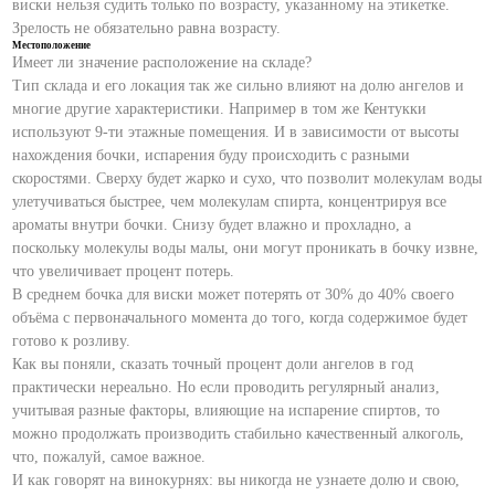
виски нельзя судить только по возрасту, указанному на этикетке.
Зрелость не обязательно равна возрасту.
Местоположение
Имеет ли значение расположение на складе?
Тип склада и его локация так же сильно влияют на долю ангелов и
многие другие характеристики. Например в том же Кентукки
используют 9-ти этажные помещения. И в зависимости от высоты
нахождения бочки, испарения буду происходить с разными
скоростями. Сверху будет жарко и сухо, что позволит молекулам воды
улетучиваться быстрее, чем молекулам спирта, концентрируя все
ароматы внутри бочки. Снизу будет влажно и прохладно, а
поскольку молекулы воды малы, они могут проникать в бочку извне,
что увеличивает процент потерь.
В среднем бочка для виски может потерять от 30% до 40% своего
объёма с первоначального момента до того, когда содержимое будет
готово к розливу.
Как вы поняли, сказать точный процент доли ангелов в год
практически нереально. Но если проводить регулярный анализ,
учитывая разные факторы, влияющие на испарение спиртов, то
можно продолжать производить стабильно качественный алкоголь,
что, пожалуй, самое важное.
И как говорят на винокурнях: вы никогда не узнаете долю и свою,