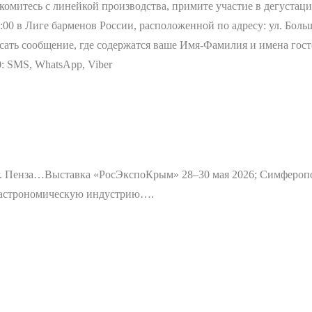
омитесь с линейкой производства, примите участие в дегустации
5:00 в Лиге барменов России, расположенной по адресу: ул. Больш
сать сообщение, где содержатся ваше Имя-Фамилия и имена госте
: SMS, WhatsApp, Viber
г. Пенза…
Выставка «РосЭкспоКрым» 28–30 мая 2026; Симфероп
 гастрономическую индустрию….