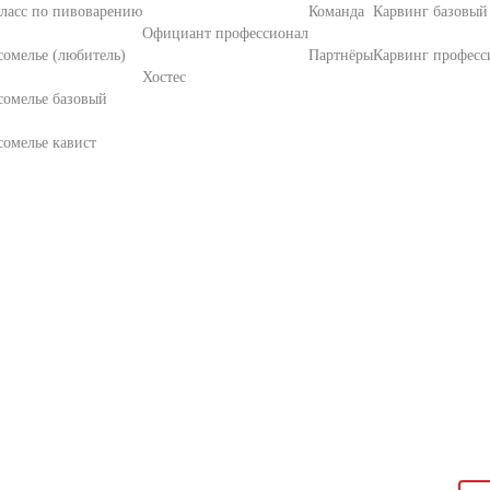
ласс по пивоварению
Команда
Карвинг базовый
Официант профессионал
омелье (любитель)
Партнёры
Карвинг професс
Хостес
сомелье базовый
омелье кавист