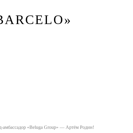
BARCELO»
-амбассадор «Beluga Group» — Артём Родин!