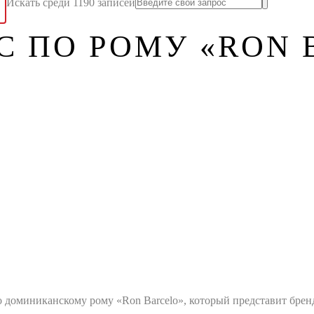
Искать среди 1190 записей
С ПО РОМУ «RON 
оминиканскому рому «Ron Barcelo», который представит бренд