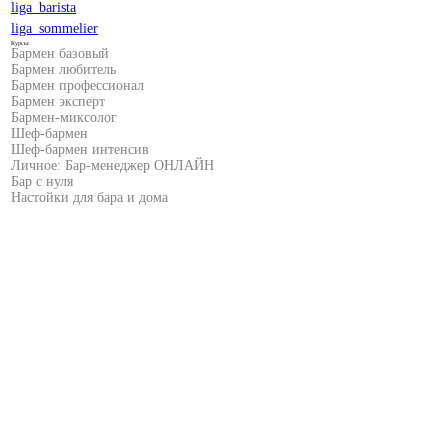
liga_barista
liga_sommelier
Курсы:
Бармен базовый
Бармен любитель
Бармен профессионал
Бармен эксперт
Бармен-миксолог
Шеф-бармен
Шеф-бармен интенсив
Личное: Бар-менеджер ОНЛАЙН
Бар с нуля
Настойки для бара и дома