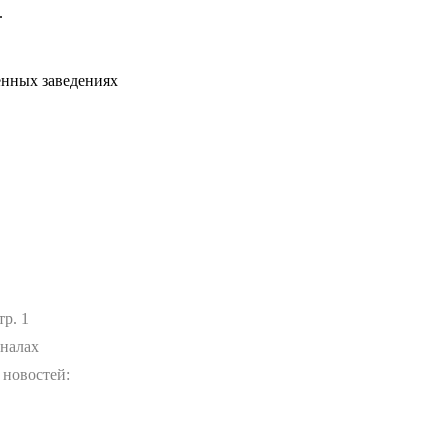
.
енных заведениях
.
тр. 1
аналах
 новостей: