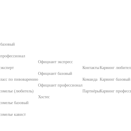
 базовый
 профессионал
Официант экспресс
эксперт
Контакты
Карвинг любител
Официант базовый
ласс по пивоварению
Команда
Карвинг базовый
Официант профессионал
омелье (любитель)
Партнёры
Карвинг професс
Хостес
сомелье базовый
омелье кавист