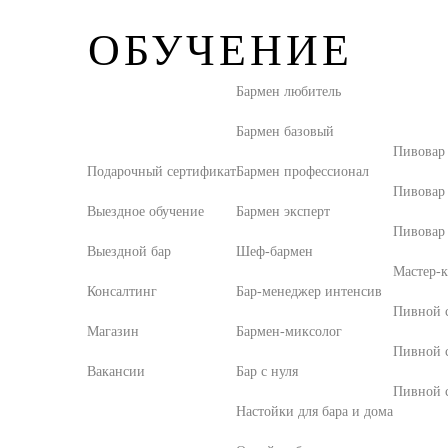
ОБУЧЕНИЕ
Бармен любитель
Бармен базовый
Пивовар
Подарочный сертификат
Бармен профессионал
Пивовар
Выездное обучение
Бармен эксперт
Пивовар 
Выездной бар
Шеф-бармен
Мастер-к
Консалтинг
Бар-менеджер интенсив
Пивной с
Магазин
Бармен-миксолог
Пивной 
Вакансии
Бар с нуля
Пивной с
Настойки для бара и дома