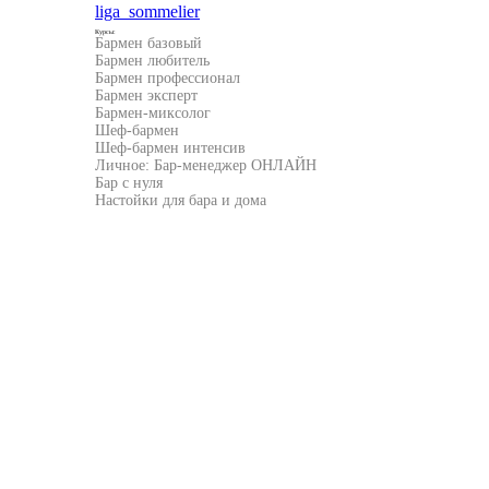
liga_sommelier
Курсы:
Бармен базовый
Бармен любитель
Бармен профессионал
Бармен эксперт
Бармен-миксолог
Шеф-бармен
Шеф-бармен интенсив
Личное: Бар-менеджер ОНЛАЙН
Бар с нуля
Настойки для бара и дома